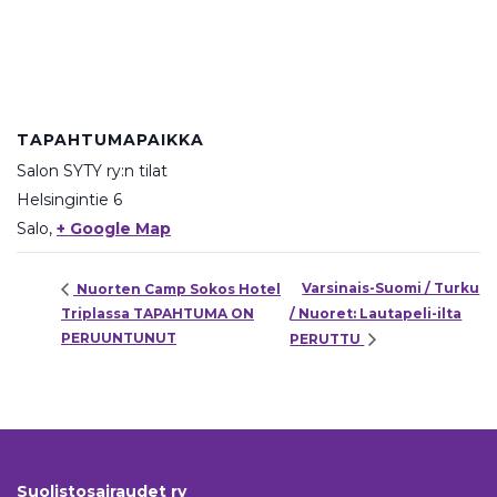
TAPAHTUMAPAIKKA
Salon SYTY ry:n tilat
Helsingintie 6
Salo
,
+ Google Map
Varsinais-Suomi / Turku
Nuorten Camp Sokos Hotel
Triplassa TAPAHTUMA ON
/ Nuoret: Lautapeli-ilta
PERUUNTUNUT
PERUTTU
Suolistosairaudet ry