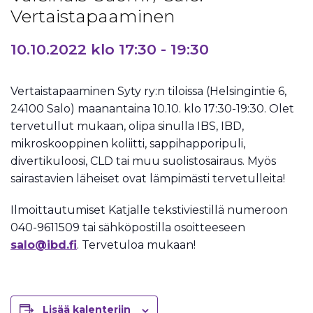
Vertaistapaaminen
10.10.2022 klo 17:30
-
19:30
Vertaistapaaminen Syty ry:n tiloissa (Helsingintie 6,
24100 Salo) maanantaina 10.10. klo 17:30-19:30. Olet
tervetullut mukaan, olipa sinulla IBS, IBD,
mikroskooppinen koliitti, sappihapporipuli,
divertikuloosi, CLD tai muu suolistosairaus. Myös
sairastavien läheiset ovat lämpimästi tervetulleita!
Ilmoittautumiset Katjalle tekstiviestillä numeroon
040-9611509 tai sähköpostilla osoitteeseen
salo@ibd.fi
. Tervetuloa mukaan!
Lisää kalenteriin