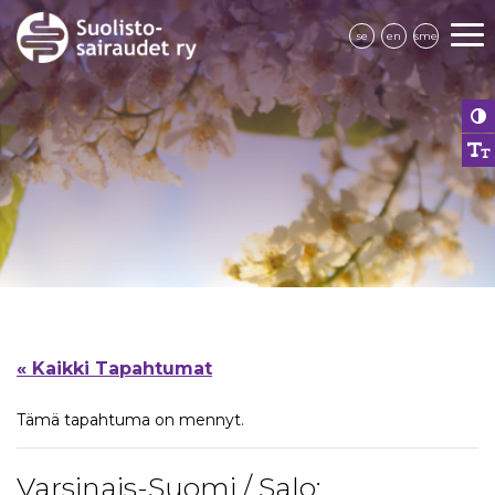
se
en
sme
« Kaikki Tapahtumat
Tämä tapahtuma on mennyt.
Varsinais-Suomi / Salo: