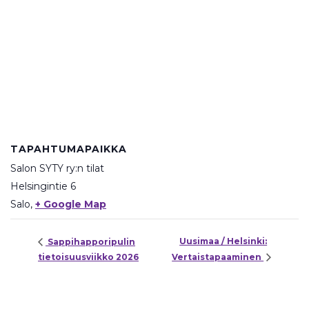
TAPAHTUMAPAIKKA
Salon SYTY ry:n tilat
Helsingintie 6
Salo
,
+ Google Map
Uusimaa / Helsinki:
Sappihapporipulin
tietoisuusviikko 2026
Vertaistapaaminen