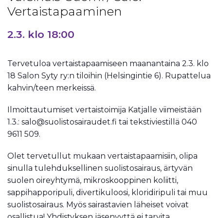
Vertaistapaaminen
2.3. klo 18:00
Tervetuloa vertaistapaamiseen maanantaina 2.3. klo
18 Salon Syty ry:n tiloihin (Helsingintie 6). Rupattelua
kahvin/teen merkeissä.
Ilmoittautumiset vertaistoimija Katjalle viimeistään
1.3.: salo@suolistosairaudet.fi tai tekstiviestillä 040
9611 509.
Olet tervetullut mukaan vertaistapaamisiin, olipa
sinulla tulehduksellinen suolistosairaus, ärtyvän
suolen oireyhtymä, mikroskooppinen koliitti,
sappihapporipuli, divertikuloosi, kloridiripuli tai muu
suolistosairaus. Myös sairastavien läheiset voivat
osallistua! Yhdistyksen jäsenyyttä ei tarvita.