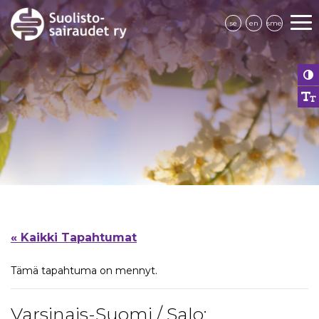
se
en
sme
« Kaikki Tapahtumat
Tämä tapahtuma on mennyt.
Varsinais-Suomi / Salo: