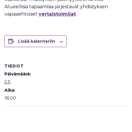
Alueellisia tapaamisia järjestävät yhdistyksen
vapaaehtoiset
vertaistoimijat
.
Lisää kalenteriin
TIEDOT
Päivämäärä:
2.3.
Aika:
18:00