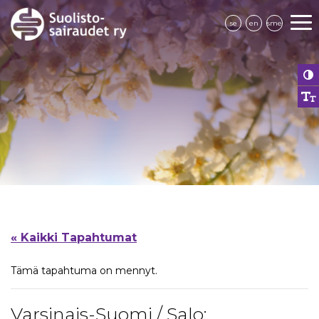
se
en
sme
« Kaikki Tapahtumat
Tämä tapahtuma on mennyt.
Varsinais-Suomi / Salo: