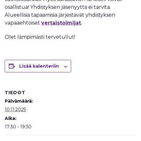
osallistua! Yhdistyksen jäsenyyttä ei tarvita.
Alueellisia tapaamisia järjestävät yhdistyksen
vapaaehtoiset
vertaistoimijat
.
Olet lämpimästi tervetullut!
Lisää kalenteriin
TIEDOT
Päivämäärä:
10.11.2025
Aika:
17:30 - 19:30