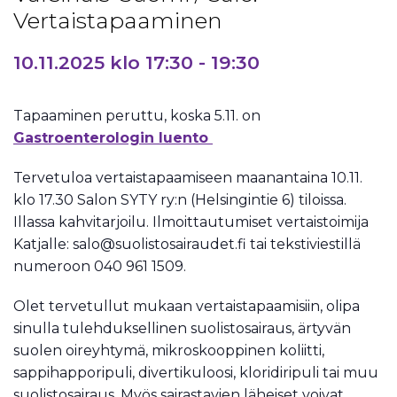
Vertaistapaaminen
10.11.2025 klo 17:30
-
19:30
Tapaaminen peruttu, koska 5.11. on
Gastroenterologin luento
Tervetuloa vertaistapaamiseen maanantaina 10.11.
klo 17.30 Salon SYTY ry:n (Helsingintie 6) tiloissa.
Illassa kahvitarjoilu. Ilmoittautumiset vertaistoimija
Katjalle: salo@suolistosairaudet.fi tai tekstiviestillä
numeroon 040 961 1509.
Olet tervetullut mukaan vertaistapaamisiin, olipa
sinulla tulehduksellinen suolistosairaus, ärtyvän
suolen oireyhtymä, mikroskooppinen koliitti,
sappihapporipuli, divertikuloosi, kloridiripuli tai muu
suolistosairaus. Myös sairastavien läheiset voivat