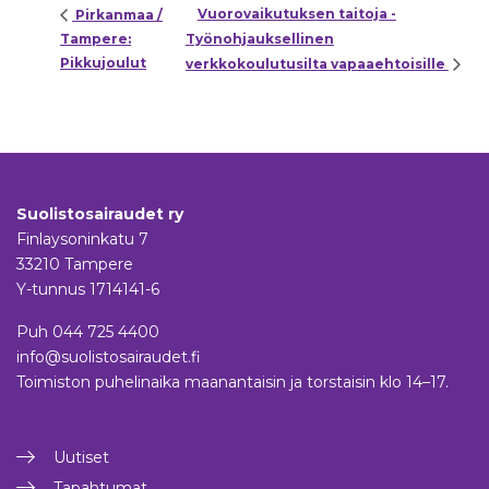
Vuorovaikutuksen taitoja -
Pirkanmaa /
Tampere:
Työnohjauksellinen
Pikkujoulut
verkkokoulutusilta vapaaehtoisille
Suolistosairaudet ry
Finlaysoninkatu 7
33210 Tampere
Y-tunnus 1714141-6
Puh
044 725 4400
info@suolistosairaudet.fi
Toimiston puhelinaika maanantaisin ja torstaisin klo 14–17.
Uutiset
Tapahtumat