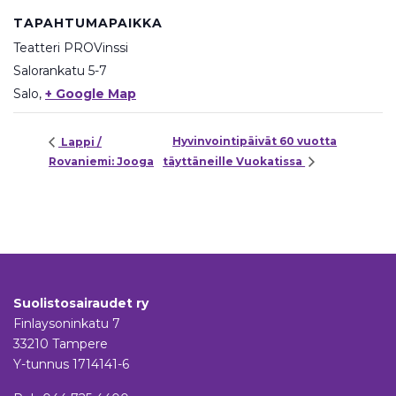
TAPAHTUMAPAIKKA
Teatteri PROVinssi
Salorankatu 5-7
Salo
,
+ Google Map
Hyvinvointipäivät 60 vuotta
Lappi /
Rovaniemi: Jooga
täyttäneille Vuokatissa
Suolistosairaudet ry
Finlaysoninkatu 7
33210 Tampere
Y-tunnus 1714141-6