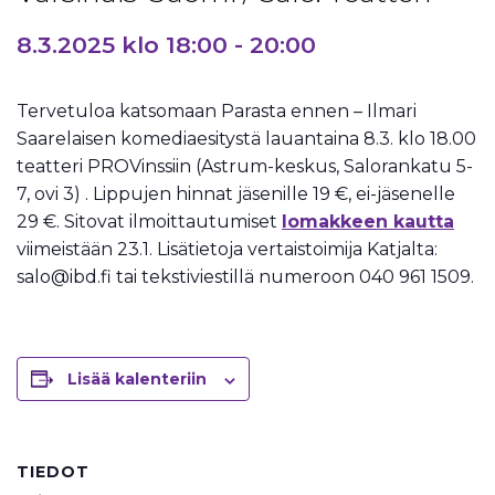
8.3.2025 klo 18:00
-
20:00
Tervetuloa katsomaan Parasta ennen – Ilmari
Saarelaisen komediaesitystä lauantaina 8.3. klo 18.00
teatteri PROVinssiin (Astrum-keskus, Salorankatu 5-
7, ovi 3) . Lippujen hinnat jäsenille 19 €, ei-jäsenelle
29 €. Sitovat ilmoittautumiset
lomakkeen kautta
viimeistään 23.1. Lisätietoja vertaistoimija Katjalta:
salo@ibd.fi tai tekstiviestillä numeroon 040 961 1509.
Lisää kalenteriin
TIEDOT