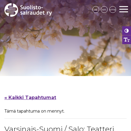
se
en
sme
« Kaikki Tapahtumat
Tämä tapahtuma on mennyt.
Varsinais-Suomi / Salo: Teatteri