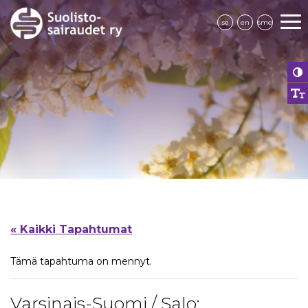
se
en
sme
« Kaikki Tapahtumat
Tämä tapahtuma on mennyt.
Varsinais-Suomi / Salo: