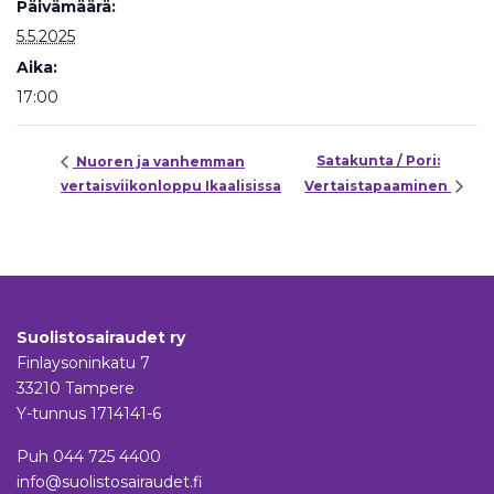
Päivämäärä:
5.5.2025
Aika:
17:00
Satakunta / Pori:
Nuoren ja vanhemman
vertaisviikonloppu Ikaalisissa
Vertaistapaaminen
Suolistosairaudet ry
Finlaysoninkatu 7
33210 Tampere
Y-tunnus 1714141-6
Puh
044 725 4400
info@suolistosairaudet.fi