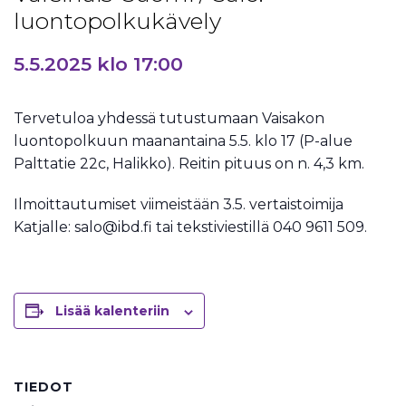
luontopolkukävely
5.5.2025 klo 17:00
Tervetuloa yhdessä tutustumaan Vaisakon
luontopolkuun maanantaina 5.5. klo 17 (P-alue
Palttatie 22c, Halikko). Reitin pituus on n. 4,3 km.
Ilmoittautumiset viimeistään 3.5. vertaistoimija
Katjalle: salo@ibd.fi tai tekstiviestillä 040 9611 509.
Lisää kalenteriin
TIEDOT