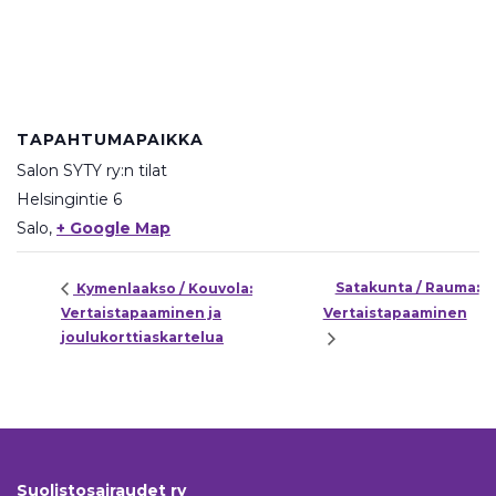
TAPAHTUMAPAIKKA
Salon SYTY ry:n tilat
Helsingintie 6
Salo
,
+ Google Map
Satakunta / Rauma:
Kymenlaakso / Kouvola:
Vertaistapaaminen ja
Vertaistapaaminen
joulukorttiaskartelua
Suolistosairaudet ry