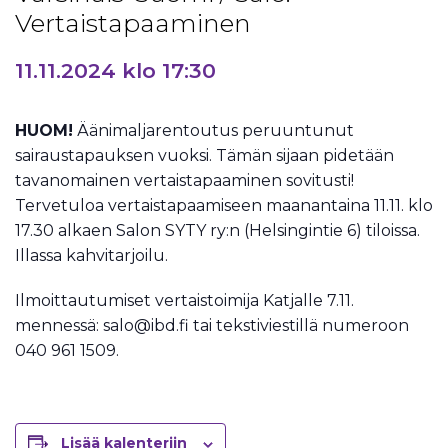
Vertaistapaaminen
11.11.2024 klo 17:30
HUOM!
Äänimaljarentoutus peruuntunut
sairaustapauksen vuoksi. Tämän sijaan pidetään
tavanomainen vertaistapaaminen sovitusti!
Tervetuloa vertaistapaamiseen maanantaina 11.11. klo
17.30 alkaen Salon SYTY ry:n (Helsingintie 6) tiloissa.
Illassa kahvitarjoilu.
Ilmoittautumiset vertaistoimija Katjalle 7.11.
mennessä: salo@ibd.fi tai tekstiviestillä numeroon
040 961 1509.
Lisää kalenteriin