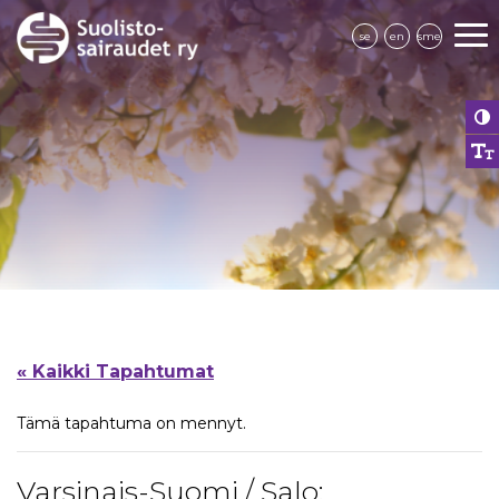
se
en
sme
« Kaikki Tapahtumat
Tämä tapahtuma on mennyt.
Varsinais-Suomi / Salo: