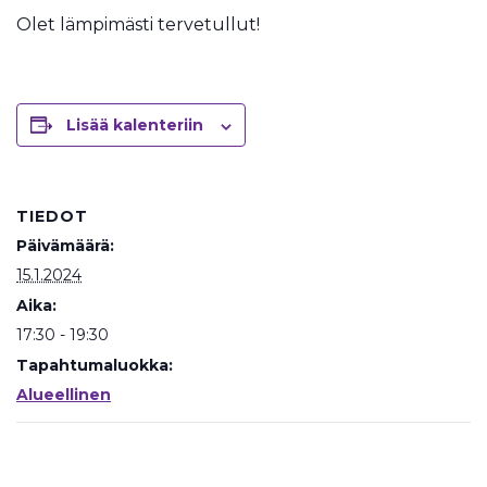
Olet lämpimästi tervetullut!
Lisää kalenteriin
TIEDOT
Päivämäärä:
15.1.2024
Aika:
17:30 - 19:30
Tapahtumaluokka:
Alueellinen