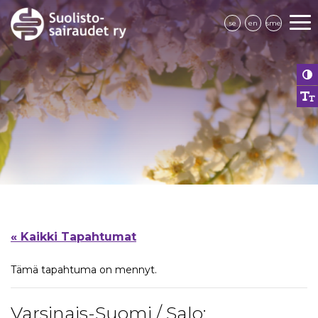
se
en
sme
« Kaikki Tapahtumat
Tämä tapahtuma on mennyt.
Varsinais-Suomi / Salo: