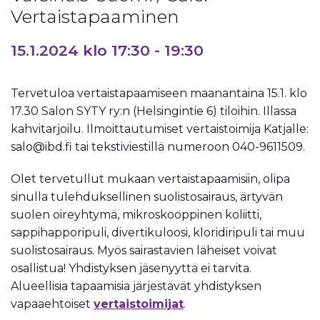
Vertaistapaaminen
15.1.2024 klo 17:30
-
19:30
Tervetuloa vertaistapaamiseen maanantaina 15.1. klo
17.30 Salon SYTY ry:n (Helsingintie 6) tiloihin. Illassa
kahvitarjoilu. Ilmoittautumiset vertaistoimija Katjalle:
salo@ibd.fi tai tekstiviestillä numeroon 040-9611509.
Olet tervetullut mukaan vertaistapaamisiin, olipa
sinulla tulehduksellinen suolistosairaus, ärtyvän
suolen oireyhtymä, mikroskooppinen koliitti,
sappihapporipuli, divertikuloosi, kloridiripuli tai muu
suolistosairaus. Myös sairastavien läheiset voivat
osallistua! Yhdistyksen jäsenyyttä ei tarvita.
Alueellisia tapaamisia järjestävät yhdistyksen
vapaaehtoiset
vertaistoimijat
.