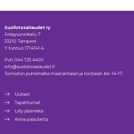
Suolistosairaudet ry
Finlaysoninkatu 7
33210 Tampere
Y-tunnus 1714141-6
Puh
044 725 4400
info@suolistosairaudet.fi
Toimiston puhelinaika maanantaisin ja torstaisin klo 14–17.
Uutiset
Tapahtumat
Liity jäseneksi
Anna palautetta