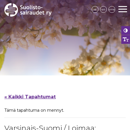
se
en
sme
« Kaikki Tapahtumat
Tämä tapahtuma on mennyt.
Varsinais-Suomi / Loimaa: