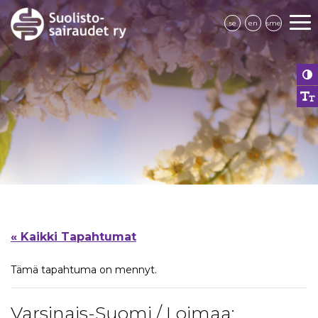
se
en
sme
« Kaikki Tapahtumat
Tämä tapahtuma on mennyt.
Varsinais-Suomi / Loimaa: