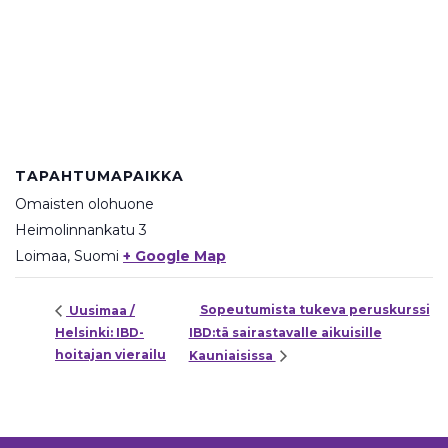
TAPAHTUMAPAIKKA
Omaisten olohuone
Heimolinnankatu 3
Loimaa
,
Suomi
+ Google Map
Sopeutumista tukeva peruskurssi
Uusimaa /
Helsinki: IBD-
IBD:tä sairastavalle aikuisille
hoitajan vierailu
Kauniaisissa