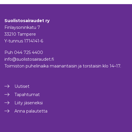
Suolistosairaudet ry
Finlaysoninkatu 7
33210 Tampere
Y-tunnus 1714141-6
Puh
044 725 4400
info@suolistosairaudet.fi
Toimiston puhelinaika maanantaisin ja torstaisin klo 14–17.
Uutiset
Tapahtumat
Liity jäseneksi
Anna palautetta