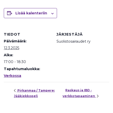
Lisää kalenteriin
TIEDOT
JÄRJESTÄJÄ
Päivämäärä:
Suolistosairaudet ry
12.3.2025
Aika:
17:00 - 18:30
Tapahtumaluokka:
Verkossa
Raskaus ja IBD -
Pirkanmaa / Tampere:
Jääkiekkopeli
verkkotapaaminen