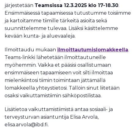
järjestetään
Teamsissa 12.3.2025 klo 17-18.30
.
Ensimmäisessä tapaamisessa tutustumme toisiimme
ja kartoitamme tiimille tärkeitä asioita sekä
suunnittelemme tulevaa. Lisäksi käsittelemme
kevään kunta- ja aluevaaleja.
Ilmoittaudu mukaan
ilmoittautumislomakkeella
.
Teams-linkki lähetetään ilmoittautuneille
myöhemmin. Vaikka et pääsisi osallistumaan
ensimmäiseen tapaamiseen voit silti ilmoittaa
mielenkiintosi tiimin toimintaan jättämällä
lomakkeella yhteystietosi. Tällöin sinut liitetään
osaksi vaikuttamistiimin sähköpostilistaa.
Lisätietoa vaikuttamistiimistä antaa sosiaali- ja
terveysturvan asiantuntija Elisa Arvola,
elisa.arvola@ibd.fi.