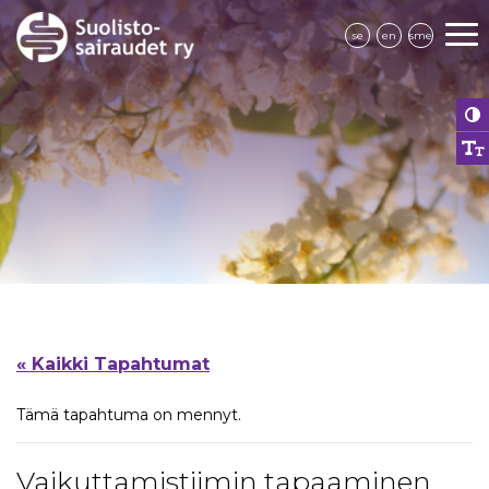
se
en
sme
« Kaikki Tapahtumat
Tämä tapahtuma on mennyt.
Vaikuttamistiimin tapaaminen