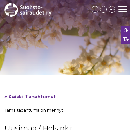
se
en
sme
« Kaikki Tapahtumat
Tämä tapahtuma on mennyt.
Uusimaa / Helsinki: