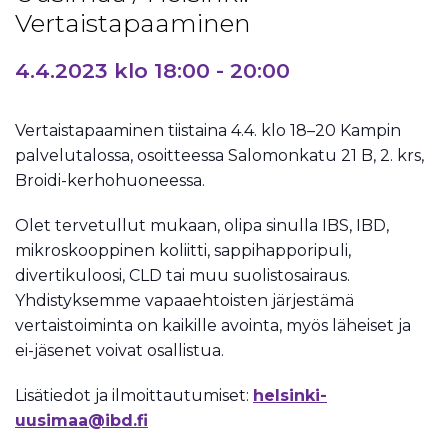
Vertaistapaaminen
4.4.2023 klo 18:00
-
20:00
Vertaistapaaminen tiistaina 4.4. klo 18–20 Kampin
palvelutalossa, osoitteessa Salomonkatu 21 B, 2. krs,
Broidi-kerhohuoneessa.
Olet tervetullut mukaan, olipa sinulla IBS, IBD,
mikroskooppinen koliitti, sappihapporipuli,
divertikuloosi, CLD tai muu suolistosairaus.
Yhdistyksemme vapaaehtoisten järjestämä
vertaistoiminta on kaikille avointa, myös läheiset ja
ei-jäsenet voivat osallistua.
Lisätiedot ja ilmoittautumiset:
helsinki-
uusimaa@ibd.fi