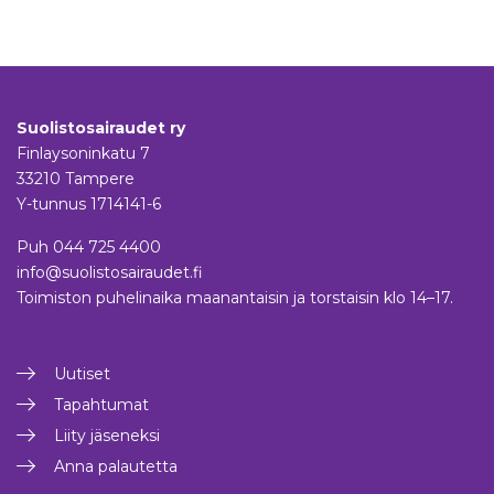
Suolistosairaudet ry
Finlaysoninkatu 7
33210 Tampere
Y-tunnus 1714141-6
Puh
044 725 4400
info@suolistosairaudet.fi
Toimiston puhelinaika maanantaisin ja torstaisin klo 14–17.
Uutiset
Tapahtumat
Liity jäseneksi
Anna palautetta