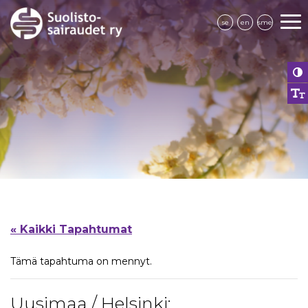
se
en
sme
« Kaikki Tapahtumat
Tämä tapahtuma on mennyt.
Uusimaa / Helsinki: