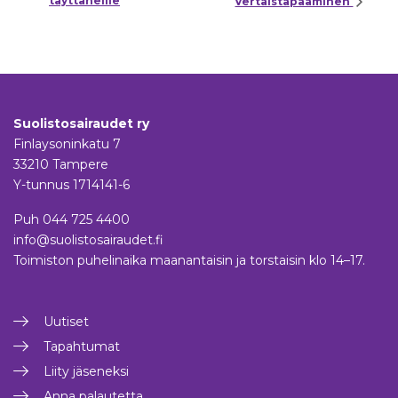
täyttäneille
Vertaistapaaminen
Suolistosairaudet ry
Finlaysoninkatu 7
33210 Tampere
Y-tunnus 1714141-6
Puh
044 725 4400
info@suolistosairaudet.fi
Toimiston puhelinaika maanantaisin ja torstaisin klo 14–17.
Uutiset
Tapahtumat
Liity jäseneksi
Anna palautetta