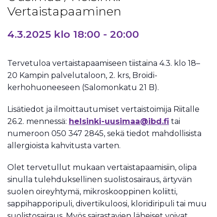
Vertaistapaaminen
4.3.2025 klo 18:00
-
20:00
Tervetuloa vertaistapaamiseen tiistaina 4.3. klo 18–
20 Kampin palvelutaloon, 2. krs, Broidi-
kerhohuoneeseen (Salomonkatu 21 B).
Lisätiedot ja ilmoittautumiset vertaistoimija Riitalle
26.2. mennessä:
helsinki-uusimaa@ibd.fi
tai
numeroon 050 347 2845, sekä tiedot mahdollisista
allergioista kahvitusta varten.
Olet tervetullut mukaan vertaistapaamisiin, olipa
sinulla tulehduksellinen suolistosairaus, ärtyvän
suolen oireyhtymä, mikroskooppinen koliitti,
sappihapporipuli, divertikuloosi, kloridiripuli tai muu
suolistosairaus. Myös sairastavien läheiset voivat