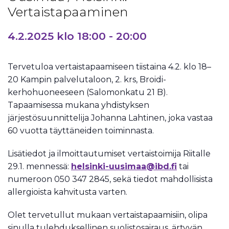
Vertaistapaaminen
4.2.2025 klo 18:00
-
20:00
Tervetuloa vertaistapaamiseen tiistaina 4.2. klo 18–
20 Kampin palvelutaloon, 2. krs, Broidi-
kerhohuoneeseen (Salomonkatu 21 B).
Tapaamisessa mukana yhdistyksen
järjestösuunnittelija Johanna Lahtinen, joka vastaa
60 vuotta täyttäneiden toiminnasta.
Lisätiedot ja ilmoittautumiset vertaistoimija Riitalle
29.1. mennessä:
helsinki-uusimaa@ibd.fi
tai
numeroon 050 347 2845, sekä tiedot mahdollisista
allergioista kahvitusta varten.
Olet tervetullut mukaan vertaistapaamisiin, olipa
sinulla tulehduksellinen suolistosairaus, ärtyvän