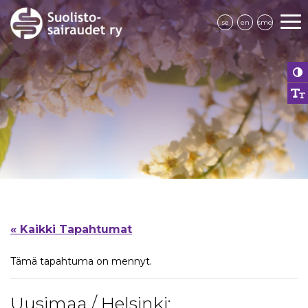
se
en
sme
« Kaikki Tapahtumat
Tämä tapahtuma on mennyt.
Uusimaa / Helsinki: