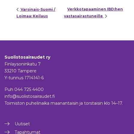
Verkkotapaaminen IBD:hen
Varsinais-Suomi /
Loimaa: Keilaus
vastasairastuneille
Suolistosairaudet ry
Finlaysoninkatu 7
33210 Tampere
Y-tunnus 1714141-6
Puh
044 725 4400
info@suolistosairaudet.fi
Toimiston puhelinaika maanantaisin ja torstaisin klo 14–17.
Uutiset
Tapahtumat