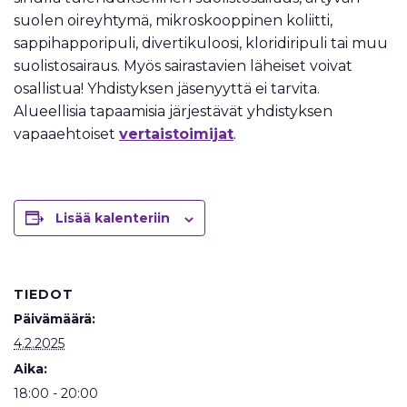
suolen oireyhtymä, mikroskooppinen koliitti,
sappihapporipuli, divertikuloosi, kloridiripuli tai muu
suolistosairaus. Myös sairastavien läheiset voivat
osallistua! Yhdistyksen jäsenyyttä ei tarvita.
Alueellisia tapaamisia järjestävät yhdistyksen
vapaaehtoiset
vertaistoimijat
.
Lisää kalenteriin
TIEDOT
Päivämäärä:
4.2.2025
Aika:
18:00 - 20:00