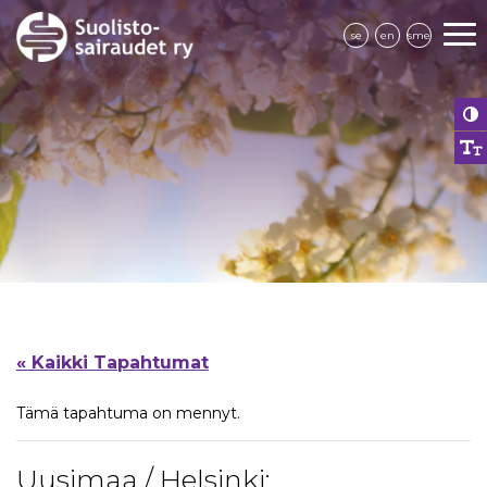
se
en
sme
« Kaikki Tapahtumat
Tämä tapahtuma on mennyt.
Uusimaa / Helsinki: