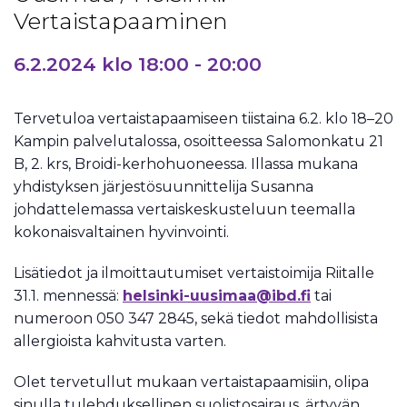
Vertaistapaaminen
6.2.2024 klo 18:00
-
20:00
Tervetuloa vertaistapaamiseen tiistaina 6.2. klo 18–20
Kampin palvelutalossa, osoitteessa Salomonkatu 21
B, 2. krs, Broidi-kerhohuoneessa. Illassa mukana
yhdistyksen järjestösuunnittelija Susanna
johdattelemassa vertaiskeskusteluun teemalla
kokonaisvaltainen hyvinvointi.
Lisätiedot ja ilmoittautumiset vertaistoimija Riitalle
31.1. mennessä:
helsinki-uusimaa@ibd.fi
tai
numeroon 050 347 2845, sekä tiedot mahdollisista
allergioista kahvitusta varten.
Olet tervetullut mukaan vertaistapaamisiin, olipa
sinulla tulehduksellinen suolistosairaus, ärtyvän