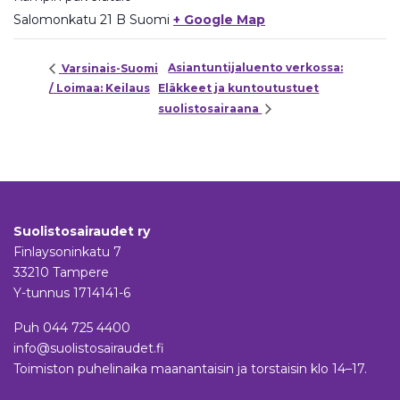
Salomonkatu 21 B
Suomi
+ Google Map
Asiantuntijaluento verkossa:
Varsinais-Suomi
/ Loimaa: Keilaus
Eläkkeet ja kuntoutustuet
suolistosairaana
Suolistosairaudet ry
Finlaysoninkatu 7
33210 Tampere
Y-tunnus 1714141-6
Puh
044 725 4400
info@suolistosairaudet.fi
Toimiston puhelinaika maanantaisin ja torstaisin klo 14–17.