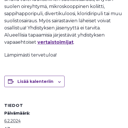
suolen oireyhtymä, mikroskooppinen koliitti,
sappihapporipuli, divertikuloosi, kloridiripuli tai muu
suolistosairaus. Myös sairastavien läheiset voivat
osallistua! Yhdistyksen jäsenyyttä ei tarvita.
Alueellisia tapaamisia järjestävät yhdistyksen
vapaaehtoiset
vertaistoimijat
.
Lämpimästi tervetuloa!
Lisää kalenteriin
TIEDOT
Päivämäärä:
6.2.2024