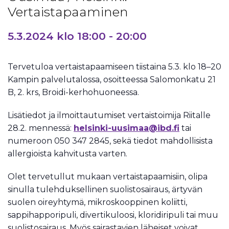
Vertaistapaaminen
5.3.2024 klo 18:00
-
20:00
Tervetuloa vertaistapaamiseen tiistaina 5.3. klo 18–20
Kampin palvelutalossa, osoitteessa Salomonkatu 21
B, 2. krs, Broidi-kerhohuoneessa.
Lisätiedot ja ilmoittautumiset vertaistoimija Riitalle
28.2. mennessä:
helsinki-uusimaa@ibd.fi
tai
numeroon 050 347 2845, sekä tiedot mahdollisista
allergioista kahvitusta varten.
Olet tervetullut mukaan vertaistapaamisiin, olipa
sinulla tulehduksellinen suolistosairaus, ärtyvän
suolen oireyhtymä, mikroskooppinen koliitti,
sappihapporipuli, divertikuloosi, kloridiripuli tai muu
suolistosairaus. Myös sairastavien läheiset voivat