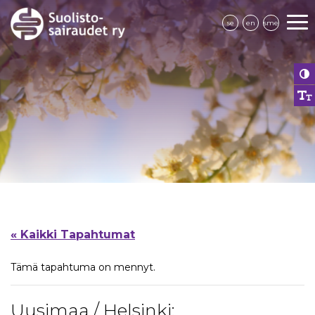
se
en
sme
« Kaikki Tapahtumat
Tämä tapahtuma on mennyt.
Uusimaa / Helsinki: