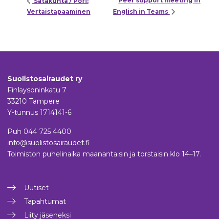
Peer support meeting in
Satakunta / Pori:
Vertaistapaaminen
English in Teams
Suolistosairaudet ry
Finlaysoninkatu 7
33210 Tampere
Y-tunnus 1714141-6
Puh
044 725 4400
info@suolistosairaudet.fi
Toimiston puhelinaika maanantaisin ja torstaisin klo 14–17.
Uutiset
Tapahtumat
Liity jäseneksi