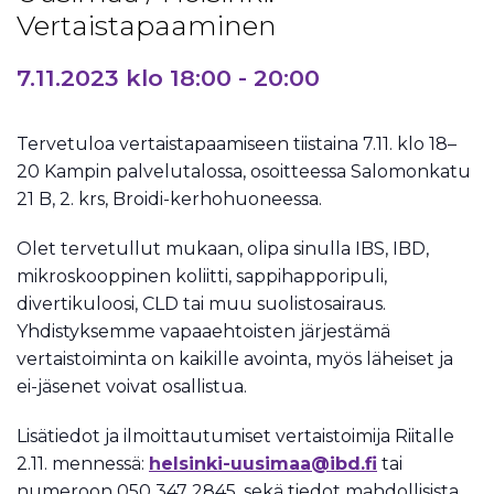
Vertaistapaaminen
7.11.2023 klo 18:00
-
20:00
Tervetuloa vertaistapaamiseen tiistaina 7.11. klo 18–
20 Kampin palvelutalossa, osoitteessa Salomonkatu
21 B, 2. krs, Broidi-kerhohuoneessa.
Olet tervetullut mukaan, olipa sinulla IBS, IBD,
mikroskooppinen koliitti, sappihapporipuli,
divertikuloosi, CLD tai muu suolistosairaus.
Yhdistyksemme vapaaehtoisten järjestämä
vertaistoiminta on kaikille avointa, myös läheiset ja
ei-jäsenet voivat osallistua.
Lisätiedot ja ilmoittautumiset vertaistoimija Riitalle
2.11. mennessä:
helsinki-uusimaa@ibd.fi
tai
numeroon 050 347 2845, sekä tiedot mahdollisista