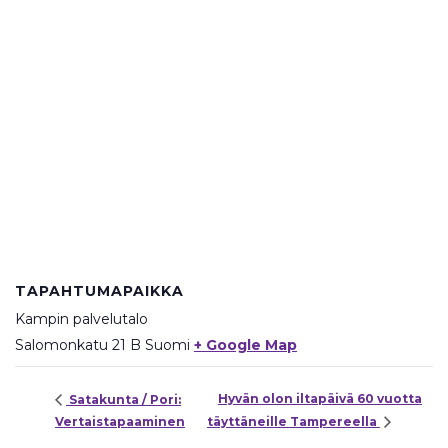
TAPAHTUMAPAIKKA
Kampin palvelutalo
Salomonkatu 21 B
Suomi
+ Google Map
Hyvän olon iltapäivä 60 vuotta
Satakunta / Pori:
Vertaistapaaminen
täyttäneille Tampereella