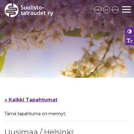
se
en
sme
« Kaikki Tapahtumat
Tämä tapahtuma on mennyt.
Uusimaa / Helsinki: