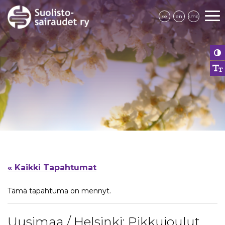
se
en
sme
« Kaikki Tapahtumat
Tämä tapahtuma on mennyt.
Uusimaa / Helsinki: Pikkujoulut