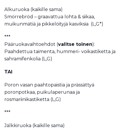
Alkuruoka (kaikille sama)
Smörrebröd – graavattua lohta & siikaa,
muikunmätiä ja pikkelöityjä kasviksia (L,G*)
***
Pääruokavaihtoehdot (
valitse toinen
):
Paahdettua taimenta, hummeri- voikastiketta ja
sahramifenkolia (L,G)
TAI
Poron vasan paahtopaistia ja prässättyä
poronpotkaa, puikulaperunaa ja
rosmariinikastiketta (L,G)
***
Jälkkiruoka (kaikille sama)