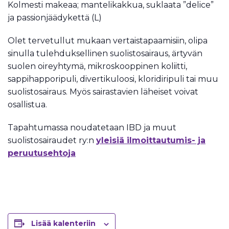
Kolmesti makeaa; mantelikakkua, suklaata ”delice”
ja passionjäädykettä (L)
Olet tervetullut mukaan vertaistapaamisiin, olipa
sinulla tulehduksellinen suolistosairaus, ärtyvän
suolen oireyhtymä, mikroskooppinen koliitti,
sappihapporipuli, divertikuloosi, kloridiripuli tai muu
suolistosairaus. Myös sairastavien läheiset voivat
osallistua.
Tapahtumassa noudatetaan IBD ja muut
suolistosairaudet ry:n
yleisiä ilmoittautumis- ja
peruutusehtoja
Lisää kalenteriin