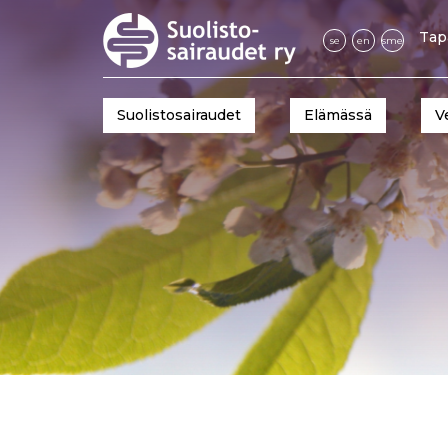
Tap
se
en
sme
Suolistosairaudet
Elämässä
V