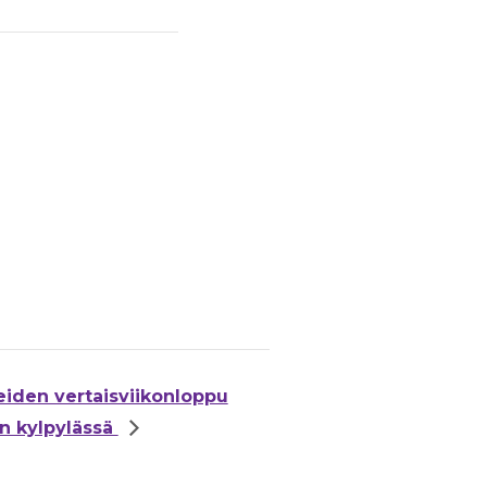
eiden vertaisviikonloppu
n kylpylässä