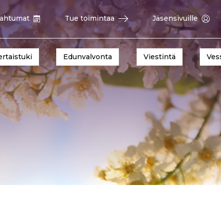
ahtumat
Tue toimintaa
Jäsensivuille
ertaistuki
Edunvalvonta
Viestintä
Ves