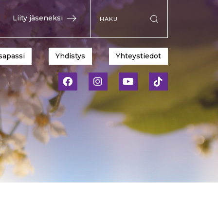
Hae sivustolta
Liity jäseneksi
Suorita haku
sapassi
Yhdistys
Yhteystiedot