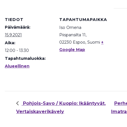
TIEDOT
TAPAHTUMAPAIKKA
Päivämäärä:
Iso Omena
15.9.2021
Piispansilta 11,
02230 Espoo
,
Suomi
+
Aika:
Google Map
12:00 - 13:30
Tapahtumaluokka:
Alueellinen
Pohjois-Savo / Kuopio: Ikääntyvät.
Perh
Vertaiskaverikävely
Imatra