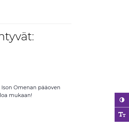
ntyvät:
htö Ison Omenan pääoven
tuloa mukaan!