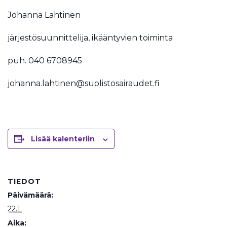
Johanna Lahtinen
järjestösuunnittelija, ikääntyvien toiminta
puh. 040 6708945
johanna.lahtinen@suolistosairaudet.fi
Lisää kalenteriin
TIEDOT
Päivämäärä:
22.1.
Aika: