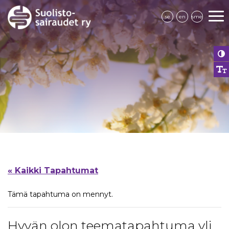
se
en
sme
« Kaikki Tapahtumat
Tämä tapahtuma on mennyt.
Hyvän olon teematapahtuma yli