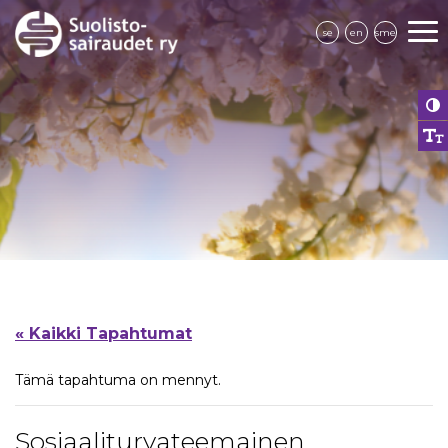
se
en
sme
« Kaikki Tapahtumat
Tämä tapahtuma on mennyt.
Sosiaaliturvateemainen