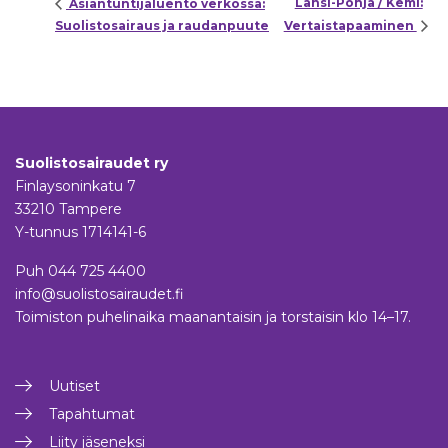
Länsi-Pohja / Kemi:
Asiantuntijaluento verkossa:
Suolistosairaus ja raudanpuute
Vertaistapaaminen
Suolistosairaudet ry
Finlaysoninkatu 7
33210 Tampere
Y-tunnus 1714141-6
Puh
044 725 4400
info@suolistosairaudet.fi
Toimiston puhelinaika maanantaisin ja torstaisin klo 14–17.
Uutiset
Tapahtumat
Liity jäseneksi