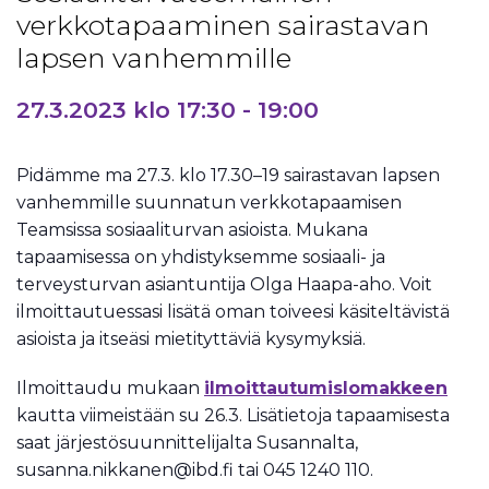
verkkotapaaminen sairastavan
lapsen vanhemmille
27.3.2023 klo 17:30
-
19:00
Pidämme ma 27.3. klo 17.30–19 sairastavan lapsen
vanhemmille suunnatun verkkotapaamisen
Teamsissa sosiaaliturvan asioista. Mukana
tapaamisessa on yhdistyksemme sosiaali- ja
terveysturvan asiantuntija Olga Haapa-aho. Voit
ilmoittautuessasi lisätä oman toiveesi käsiteltävistä
asioista ja itseäsi mietityttäviä kysymyksiä.
Ilmoittaudu mukaan
ilmoittautumislomakkeen
kautta viimeistään su 26.3. Lisätietoja tapaamisesta
saat järjestösuunnittelijalta Susannalta,
susanna.nikkanen@ibd.fi tai 045 1240 110.