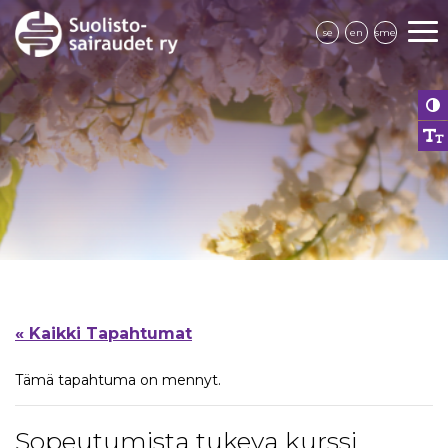
se
en
sme
« Kaikki Tapahtumat
Tämä tapahtuma on mennyt.
Sopeutumista tukeva kurssi