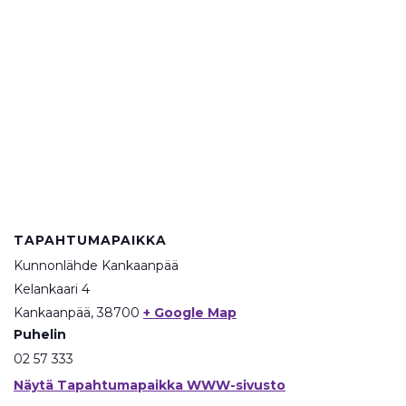
TAPAHTUMAPAIKKA
Kunnonlähde Kankaanpää
Kelankaari 4
Kankaanpää
,
38700
+ Google Map
Puhelin
02 57 333
Näytä Tapahtumapaikka WWW-sivusto