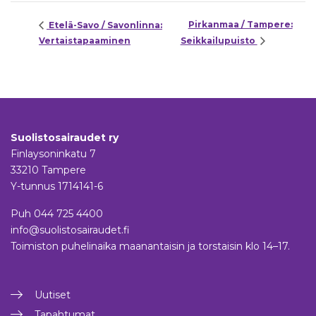
Pirkanmaa / Tampere:
Etelä-Savo / Savonlinna:
Vertaistapaaminen
Seikkailupuisto
Suolistosairaudet ry
Finlaysoninkatu 7
33210 Tampere
Y-tunnus 1714141-6
Puh
044 725 4400
info@suolistosairaudet.fi
Toimiston puhelinaika maanantaisin ja torstaisin klo 14–17.
Uutiset
Tapahtumat