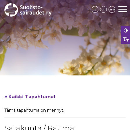
se
en
sme
« Kaikki Tapahtumat
Tämä tapahtuma on mennyt.
Satakunta / Rauma: