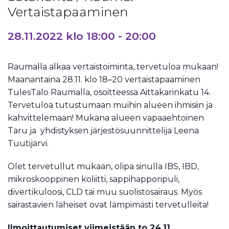
Vertaistapaaminen
28.11.2022 klo 18:00
-
20:00
Raumalla alkaa vertaistoiminta, tervetuloa mukaan!
Maanantaina 28.11. klo 18–20 vertaistapaaminen
TulesTalo Raumalla, osoitteessa Aittakarinkatu 14.
Tervetuloa tutustumaan muihin alueen ihmisiin ja
kahvittelemaan! Mukana alueen vapaaehtoinen
Taru ja yhdistyksen järjestösuunnittelija Leena
Tuutijärvi.
Olet tervetullut mukaan, olipa sinulla IBS, IBD,
mikroskooppinen koliitti, sappihapporipuli,
divertikuloosi, CLD tai muu suolistosairaus. Myös
sairastavien läheiset ovat lämpimästi tervetulleita!
Ilmoittautumiset viimeistään to 24.11
.