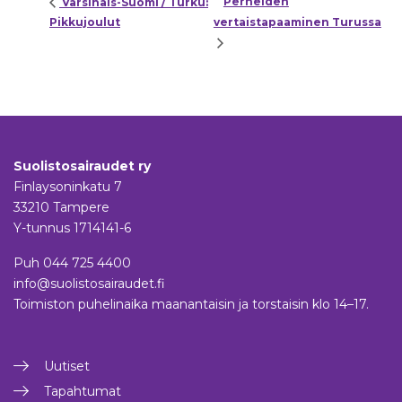
Perheiden
Varsinais-Suomi / Turku:
Pikkujoulut
vertaistapaaminen Turussa
Suolistosairaudet ry
Finlaysoninkatu 7
33210 Tampere
Y-tunnus 1714141-6
Puh
044 725 4400
info@suolistosairaudet.fi
Toimiston puhelinaika maanantaisin ja torstaisin klo 14–17.
Uutiset
Tapahtumat