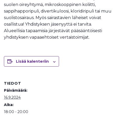
suolen oireyhtymä, mikroskooppinen koliitti,
sappihapporipuli, divertikuloosi, kloridiripuli tai muu
suolistosairaus. Myös sairastavien läheiset voivat
osallistua! Yhdistyksen jäsenyyttä ei tarvita.
Alueellisia tapaamisia järjestävät pääsääntöisesti
yhdistyksen vapaaehtoiset vertaistoimijat.
Lisää kalenteriin
TIEDOT
Päivämäärä:
16.9.2024
Aika:
18:00 - 20:00