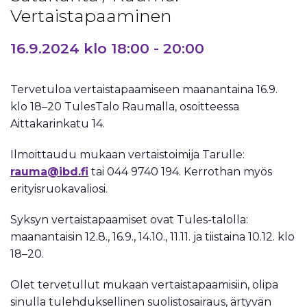
Vertaistapaaminen
16.9.2024 klo 18:00
-
20:00
Tervetuloa vertaistapaamiseen maanantaina 16.9.
klo 18–20 TulesTalo Raumalla, osoitteessa
Aittakarinkatu 14.
Ilmoittaudu mukaan vertaistoimija Tarulle:
rauma@ibd.fi
tai 044 9740 194. Kerrothan myös
erityisruokavaliosi.
Syksyn vertaistapaamiset ovat Tules-talolla:
maanantaisin 12.8., 16.9., 14.10., 11.11. ja tiistaina 10.12. klo
18–20.
Olet tervetullut mukaan vertaistapaamisiin, olipa
sinulla tulehduksellinen suolistosairaus, ärtyvän