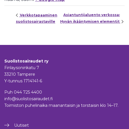
Asiantuntijaluento verkossa:
Verkkotapaaminen
suolistosairastaville
Hyvän ikääntymisen elementit
Suolistosairaudet ry
Finlaysoninkatu 7
33210 Tampere
Y-tunnus 1714141-6
Puh
044 725 4400
info@suolistosairaudet.fi
Toimiston puhelinaika maanantaisin ja torstaisin klo 14–17.
Uutiset