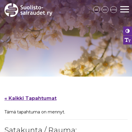
se
en
sme
« Kaikki Tapahtumat
Tämä tapahtuma on mennyt.
Satakunta / Rauma: