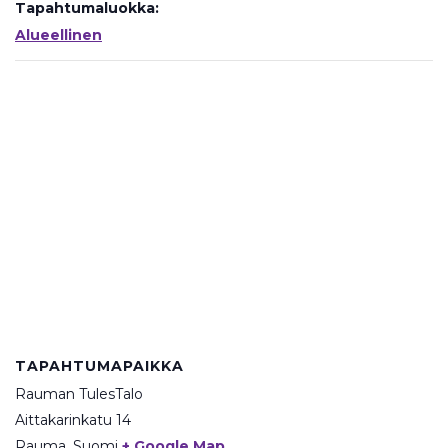
Tapahtumaluokka:
Alueellinen
TAPAHTUMAPAIKKA
Rauman TulesTalo
Aittakarinkatu 14
Rauma
,
Suomi
+ Google Map