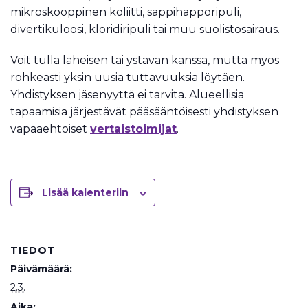
mikroskooppinen koliitti, sappihapporipuli,
divertikuloosi, kloridiripuli tai muu suolistosairaus.
Voit tulla läheisen tai ystävän kanssa, mutta myös
rohkeasti yksin uusia tuttavuuksia löytäen.
Yhdistyksen jäsenyyttä ei tarvita. Alueellisia
tapaamisia järjestävät pääsääntöisesti yhdistyksen
vapaaehtoiset
vertaistoimijat
.
Lisää kalenteriin
TIEDOT
Päivämäärä:
2.3.
Aika: