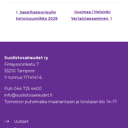
Uusimaa / Helsinki:
Sappihapporipulin
tietoisuusviikko 2026
Vertaistapaaminen
Suolistosairaudet ry
Finlaysoninkatu 7
33210 Tampere
Y-tunnus 1714141-6
Puh
044 725 4400
info@suolistosairaudet.fi
Toimiston puhelinaika maanantaisin ja torstaisin klo 14–17.
Uutiset