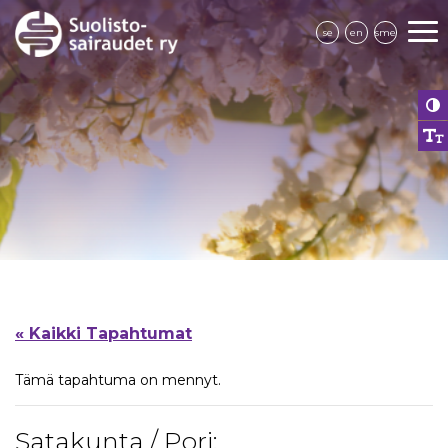
se
en
sme
« Kaikki Tapahtumat
Tämä tapahtuma on mennyt.
Satakunta / Pori: