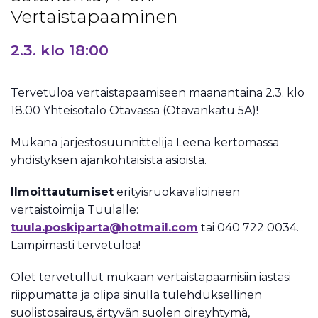
Vertaistapaaminen
2.3. klo 18:00
Tervetuloa vertaistapaamiseen maanantaina 2.3. klo
18.00 Yhteisötalo Otavassa (Otavankatu 5A)!
Mukana järjestösuunnittelija Leena kertomassa
yhdistyksen ajankohtaisista asioista.
Ilmoittautumiset
erityisruokavalioineen
vertaistoimija Tuulalle:
tuula.poskiparta@hotmail.com
tai 040 722 0034.
Lämpimästi tervetuloa!
Olet tervetullut mukaan vertaistapaamisiin iästäsi
riippumatta ja olipa sinulla tulehduksellinen
suolistosairaus, ärtyvän suolen oireyhtymä,