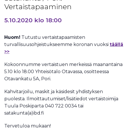
Vertaistapaaminen
5.10.2020 klo 18:00
Huom!
Tutustu vertaistapaamisten
turvallisuusohjeistukseemme koronan vuoksi
täällä
>>
Kokoonnumme vertaistuen merkeissä maanantaina
5.10 klo 18.00 Yhteisötalo Otavassa, osoitteessa
Otavankatu 5A, Pori.
Kahvitarjoilu, maskit ja käsidesit yhdistyksen
puolesta. Ilmoittautumiset/lisätiedot vertaistoimija
Tuula Poskiparta 040 722 0034 tai
satakunta(a)ibd.fi
Tervetuloa mukaan!