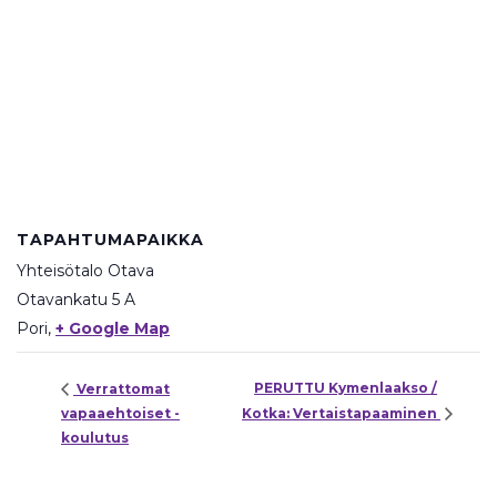
TAPAHTUMAPAIKKA
Yhteisötalo Otava
Otavankatu 5 A
Pori
,
+ Google Map
PERUTTU Kymenlaakso /
Verrattomat
vapaaehtoiset -
Kotka: Vertaistapaaminen
koulutus