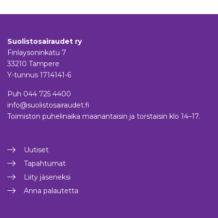
Suolistosairaudet ry
Finlaysoninkatu 7
33210 Tampere
Y-tunnus 1714141-6
Puh
044 725 4400
info@suolistosairaudet.fi
Toimiston puhelinaika maanantaisin ja torstaisin klo 14–17.
Uutiset
Tapahtumat
Liity jäseneksi
Anna palautetta