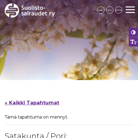
se
en
sme
« Kaikki Tapahtumat
Tämä tapahtuma on mennyt.
Satakunta / Pori: