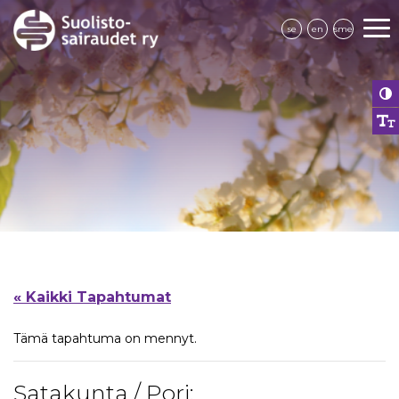
se
en
sme
« Kaikki Tapahtumat
Tämä tapahtuma on mennyt.
Satakunta / Pori: