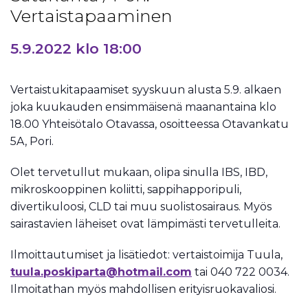
Vertaistapaaminen
5.9.2022 klo 18:00
Vertaistukitapaamiset syyskuun alusta 5.9. alkaen
joka kuukauden ensimmäisenä maanantaina klo
18.00 Yhteisötalo Otavassa, osoitteessa Otavankatu
5A, Pori.
Olet tervetullut mukaan, olipa sinulla IBS, IBD,
mikroskooppinen koliitti, sappihapporipuli,
divertikuloosi, CLD tai muu suolistosairaus. Myös
sairastavien läheiset ovat lämpimästi tervetulleita.
Ilmoittautumiset ja lisätiedot: vertaistoimija Tuula,
tuula.poskiparta@hotmail.com
tai 040 722 0034.
Ilmoitathan myös mahdollisen erityisruokavaliosi.