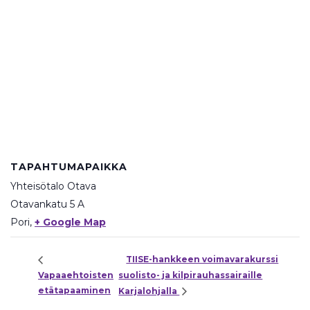
TAPAHTUMAPAIKKA
Yhteisötalo Otava
Otavankatu 5 A
Pori
,
+ Google Map
TIISE-hankkeen voimavarakurssi
Vapaaehtoisten
suolisto- ja kilpirauhassairaille
etätapaaminen
Karjalohjalla