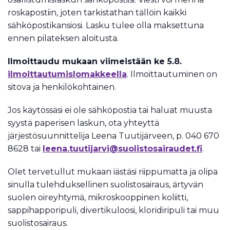
roskapostiin, joten tarkistathan tällöin kaikki
sähköpostikansiosi. Lasku tulee olla maksettuna
ennen pilateksen aloitusta.
Ilmoittaudu mukaan viimeistään ke 5.8.
ilmoittautumislomakkeella
. Ilmoittautuminen on
sitova ja henkilökohtainen.
Jos käytössäsi ei ole sähköpostia tai haluat muusta
syystä paperisen laskun, ota yhteyttä
järjestösuunnittelija Leena Tuutijärveen, p. 040 670
8628 tai
leena.tuutijarvi@suolistosairaudet.fi
.
Olet tervetullut mukaan iästäsi riippumatta ja olipa
sinulla tulehduksellinen suolistosairaus, ärtyvän
suolen oireyhtymä, mikroskooppinen koliitti,
sappihapporipuli, divertikuloosi, kloridiripuli tai muu
suolistosairaus.