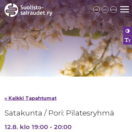
se
en
sme
« Kaikki Tapahtumat
Satakunta / Pori: Pilatesryhmä
12.8. klo 19:00
-
20:00