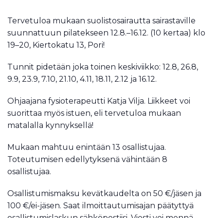
Tervetuloa mukaan suolistosairautta sairastaville
suunnattuun pilatekseen 12.8.–16.12. (10 kertaa) klo
19–20, Kiertokatu 13, Pori!
Tunnit pidetään joka toinen keskiviikko: 12.8, 26.8,
9.9, 23.9, 7.10, 21.10, 4.11, 18.11, 2.12 ja 16.12.
Ohjaajana fysioterapeutti Katja Vilja. Liikkeet voi
suorittaa myös istuen, eli tervetuloa mukaan
matalalla kynnyksellä!
Mukaan mahtuu enintään 13 osallistujaa.
Toteutumisen edellytyksenä vähintään 8
osallistujaa.
Osallistumismaksu kevätkaudelta on 50 €/jäsen ja
100 €/ei-jäsen. Saat ilmoittautumisajan päätyttyä
osallistumislaskun sähköpostiisi. Viesti voi mennä