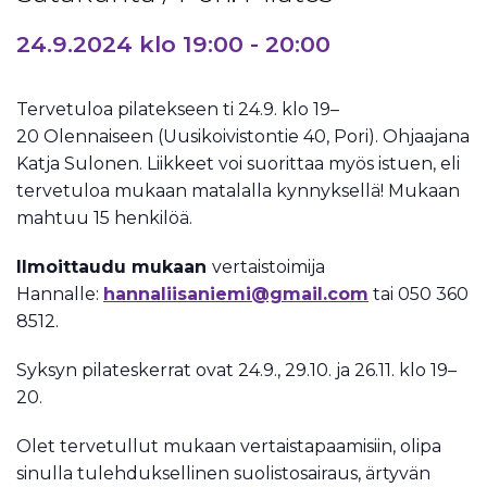
24.9.2024 klo 19:00
-
20:00
Tervetuloa pilatekseen ti 24.9. klo 19–
20 Olennaiseen (Uusikoivistontie 40, Pori). Ohjaajana
Katja Sulonen. Liikkeet voi suorittaa myös istuen, eli
tervetuloa mukaan matalalla kynnyksellä! Mukaan
mahtuu 15 henkilöä.
Ilmoittaudu mukaan
vertaistoimija
Hannalle:
hannaliisaniemi@gmail.com
tai 050 360
8512.
Syksyn pilateskerrat ovat 24.9., 29.10. ja 26.11. klo 19–
20.
Olet tervetullut mukaan vertaistapaamisiin, olipa
sinulla tulehduksellinen suolistosairaus, ärtyvän