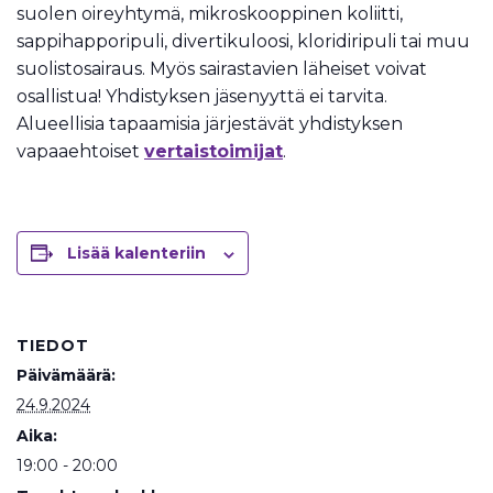
suolen oireyhtymä, mikroskooppinen koliitti,
sappihapporipuli, divertikuloosi, kloridiripuli tai muu
suolistosairaus. Myös sairastavien läheiset voivat
osallistua! Yhdistyksen jäsenyyttä ei tarvita.
Alueellisia tapaamisia järjestävät yhdistyksen
vapaaehtoiset
vertaistoimijat
.
Lisää kalenteriin
TIEDOT
Päivämäärä:
24.9.2024
Aika:
19:00 - 20:00