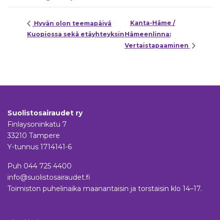
Kanta-Häme /
Hyvän olon teemapäivä
Kuopiossa sekä etäyhteyksin
Hämeenlinna:
Vertaistapaaminen
Suolistosairaudet ry
Finlaysoninkatu 7
33210 Tampere
Y-tunnus 1714141-6
Puh
044 725 4400
info@suolistosairaudet.fi
Toimiston puhelinaika maanantaisin ja torstaisin klo 14–17.