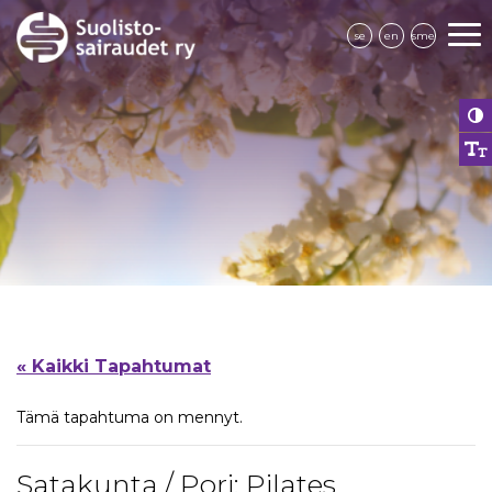
se
en
sme
« Kaikki Tapahtumat
Tämä tapahtuma on mennyt.
Satakunta / Pori: Pilates