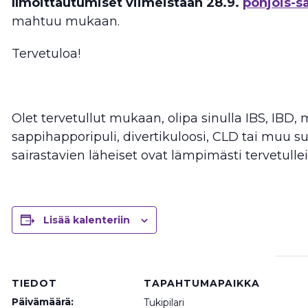
Ilmoittautumiset viimeistään 28.9.
pohjois-s
mahtuu mukaan.
Tervetuloa!
Olet tervetullut mukaan, olipa sinulla IBS, IBD, 
sappihapporipuli, divertikuloosi, CLD tai muu su
sairastavien läheiset ovat lämpimästi tervetullei
Lisää kalenteriin
TIEDOT
TAPAHTUMAPAIKKA
Päivämäärä:
Tukipilari