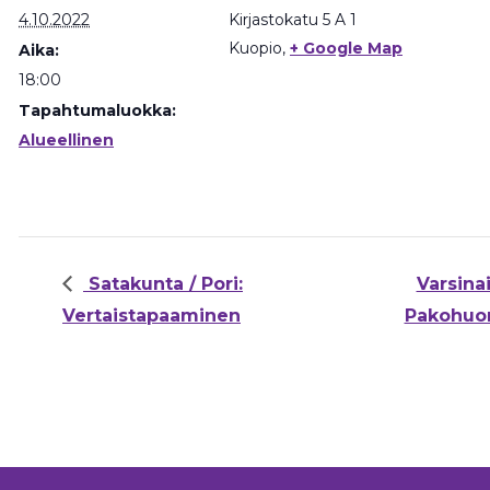
4.10.2022
Kirjastokatu 5 A 1
Kuopio
,
+ Google Map
Aika:
18:00
Tapahtumaluokka:
Alueellinen
Satakunta / Pori:
Varsina
Vertaistapaaminen
Pakohu