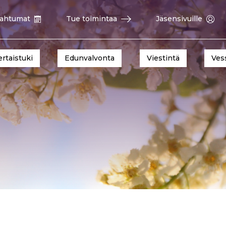
ahtumat
Tue toimintaa
Jäsensivuille
ertaistuki
Edunvalvonta
Viestintä
Ves