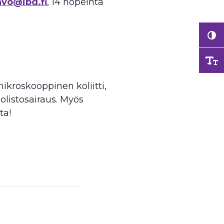
avo@ibd.fi
, 14 nopeinta
mikroskooppinen koliitti,
olistosairaus. Myös
ta!