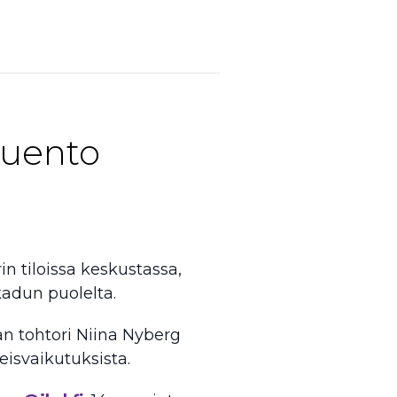
luento
in tiloissa keskustassa,
okadun puolelta.
an tohtori Niina Nyberg
eisvaikutuksista.