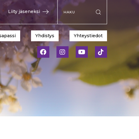
Hae sivustolta
Liity jäseneksi
Suorita haku
sapassi
Yhdistys
Yhteystiedot