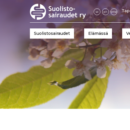
Tap
se
en
sme
Suolistosairaudet
Elämässä
V