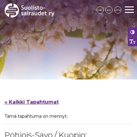
se
en
sme
« Kaikki Tapahtumat
Tämä tapahtuma on mennyt.
Pohjois-Savo / Kuopio: