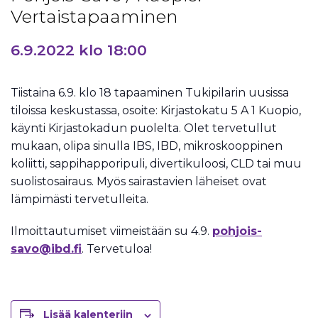
Vertaistapaaminen
6.9.2022 klo 18:00
Tiistaina 6.9. klo 18 tapaaminen Tukipilarin uusissa
tiloissa keskustassa, osoite: Kirjastokatu 5 A 1 Kuopio,
käynti Kirjastokadun puolelta. Olet tervetullut
mukaan, olipa sinulla IBS, IBD, mikroskooppinen
koliitti, sappihapporipuli, divertikuloosi, CLD tai muu
suolistosairaus. Myös sairastavien läheiset ovat
lämpimästi tervetulleita.
Ilmoittautumiset viimeistään su 4.9.
pohjois-
savo@ibd.fi
. Tervetuloa!
Lisää kalenteriin