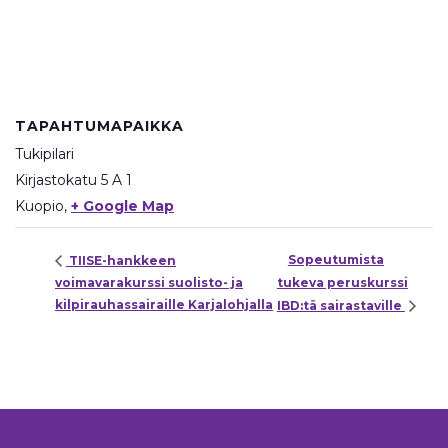
TAPAHTUMAPAIKKA
Tukipilari
Kirjastokatu 5 A 1
Kuopio
,
+ Google Map
Sopeutumista
TIISE-hankkeen
voimavarakurssi suolisto- ja
tukeva peruskurssi
kilpirauhassairaille Karjalohjalla
IBD:tä sairastaville