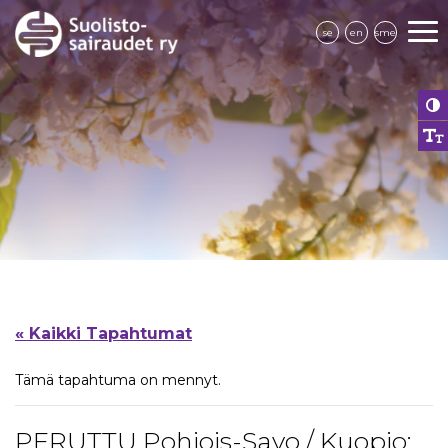
se
en
sme
« Kaikki Tapahtumat
Tämä tapahtuma on mennyt.
PERUTTU Pohjois-Savo / Kuopio: