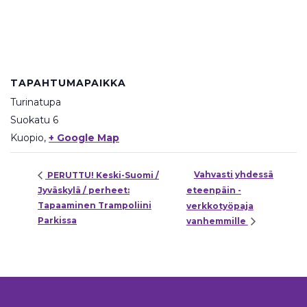
TAPAHTUMAPAIKKA
Turinatupa
Suokatu 6
Kuopio
,
+ Google Map
Vahvasti yhdessä
PERUTTU! Keski-Suomi /
Jyväskylä / perheet:
eteenpäin -
Tapaaminen Trampoliini
verkkotyöpaja
Parkissa
vanhemmille