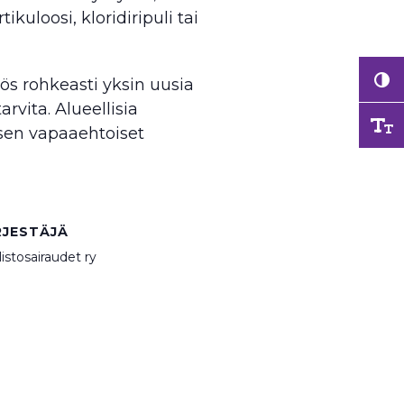
ikuloosi, kloridiripuli tai
ös rohkeasti yksin uusia
rvita. Alueellisia
ksen vapaaehtoiset
RJESTÄJÄ
istosairaudet ry