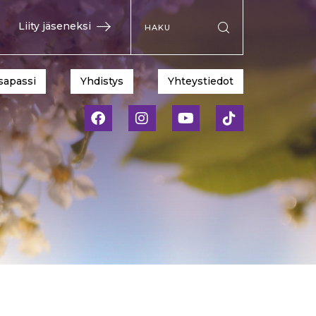
Hae sivustolta
Liity jäseneksi
Suorita haku
sapassi
Yhdistys
Yhteystiedot