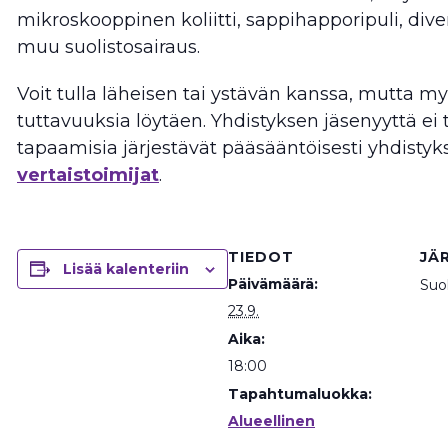
mikroskooppinen koliitti, sappihapporipuli, divert
muu suolistosairaus.
Voit tulla läheisen tai ystävän kanssa, mutta my
tuttavuuksia löytäen. Yhdistyksen jäsenyyttä ei ta
tapaamisia järjestävät pääsääntöisesti yhdisty
vertaistoimijat
.
TIEDOT
JÄ
Lisää kalenteriin
Päivämäärä:
Suol
23.9.
Aika:
18:00
Tapahtumaluokka:
Alueellinen