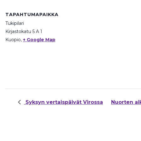
TAPAHTUMAPAIKKA
Tukipilari
Kirjastokatu 5 A 1
Kuopio
,
+ Google Map
Syksyn vertaispäivät Virossa
Nuorten ai