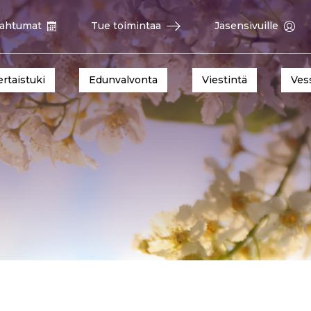
ahtumat
Tue toimintaa
Jäsensivuille
ertaistuki
Edunvalvonta
Viestintä
Ves