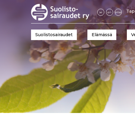
Tap
se
en
sme
Suolistosairaudet
Elämässä
V