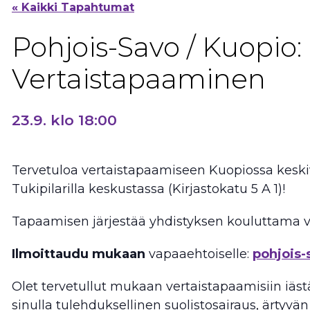
« Kaikki Tapahtumat
Pohjois-Savo / Kuopio:
Vertaistapaaminen
23.9. klo 18:00
Tervetuloa vertaistapaamiseen Kuopiossa keskivi
Tukipilarilla keskustassa (Kirjastokatu 5 A 1)!
Tapaamisen järjestää yhdistyksen kouluttama 
Ilmoittaudu mukaan
vapaaehtoiselle:
pohjois-
Olet tervetullut mukaan vertaistapaamisiin iästä
sinulla tulehduksellinen suolistosairaus, ärtyvä