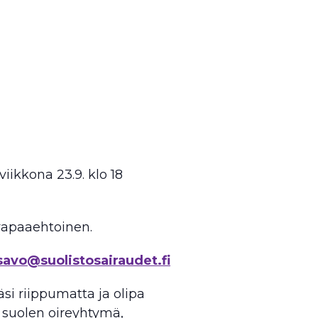
ikkona 23.9. klo 18
vapaaehtoinen.
savo@suolistosairaudet.fi
si riippumatta ja olipa
n suolen oireyhtymä,