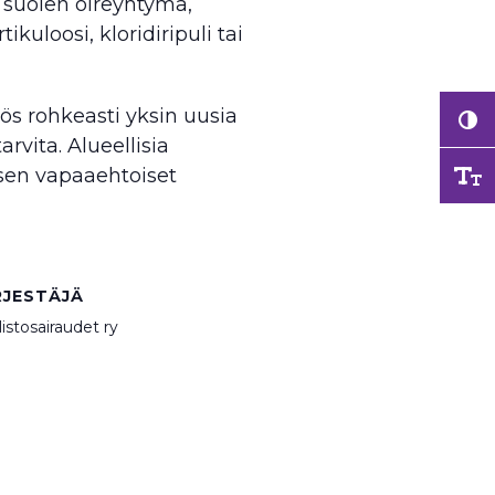
n suolen oireyhtymä,
ikuloosi, kloridiripuli tai
ös rohkeasti yksin uusia
rvita. Alueellisia
ksen vapaaehtoiset
RJESTÄJÄ
istosairaudet ry