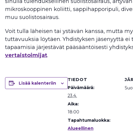
sinulla tulehduksellinen suolistosairaus, ärtyvä
mikroskooppinen koliitti, sappihapporipuli, divert
muu suolistosairaus.
Voit tulla läheisen tai ystävän kanssa, mutta my
tuttavuuksia löytäen. Yhdistyksen jäsenyyttä ei ta
tapaamisia järjestävät pääsääntöisesti yhdisty
vertaistoimijat
.
TIEDOT
JÄ
Lisää kalenteriin
Päivämäärä:
Suol
23.4.
Aika:
18:00
Tapahtumaluokka:
Alueellinen