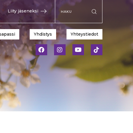
Hae sivustolta
Liity jäseneksi
Suorita haku
sapassi
Yhdistys
Yhteystiedot