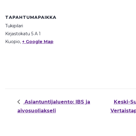
TAPAHTUMAPAIKKA
Tukipilari
Kirjastokatu 5 A 1
Kuopio
,
+ Google Map
Asiantuntijaluento: IBS ja
Keski-Su
aivosuoliakseli
Vertaist