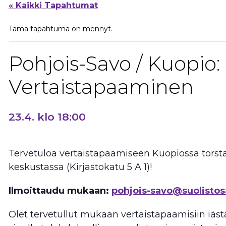
« Kaikki Tapahtumat
Tämä tapahtuma on mennyt.
Pohjois-Savo / Kuopio:
Vertaistapaaminen
23.4. klo 18:00
Tervetuloa vertaistapaamiseen Kuopiossa torstain
keskustassa (Kirjastokatu 5 A 1)!
Ilmoittaudu mukaan:
pohjois-savo@suolistosa
Olet tervetullut mukaan vertaistapaamisiin iästä