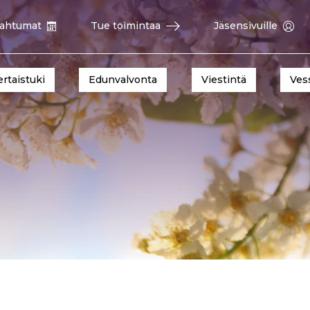
ahtumat
Tue toimintaa
Jäsensivuille
ertaistuki
Edunvalvonta
Viestintä
Ves