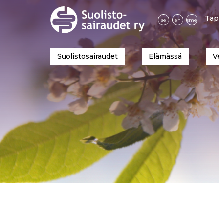
Tap
se
en
sme
Suolistosairaudet
Elämässä
V