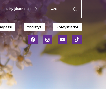
Hae sivustolta
Liity jäseneksi
Suorita haku
sapassi
Yhdistys
Yhteystiedot