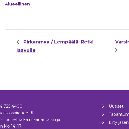
Alueellinen
Pirkanmaa / Lempäälä: Retki
Varsi
laavulle
4 725 4400
Uutiset
olistosairaudet.fi
Tapahtum
on puhelinaika maanantaisin ja
Liity jäse
in klo 14–17.