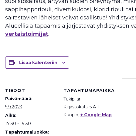
suolistosairaus, ärtyvän suolen oireyhtymä, mikr
sappihapporipuli, divertikuloosi, kloridiripuli ta
sairastavien läheiset voivat osallistua! Yhdistyks
Alueellisia tapaamisia järjestävät yhdistyksen 
vertaistoimijat
.
Lisää kalenteriin
TIEDOT
TAPAHTUMAPAIKKA
Päivämäärä:
Tukipilari
5.9.2023
Kirjastokatu 5 A 1
Kuopio
,
+ Google Map
Aika:
17:30 - 19:30
Tapahtumaluokka: