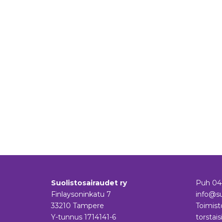
Suolistosairaudet ry
Puh
04
Finlaysoninkatu 7
info@su
33210 Tampere
Toimist
Y-tunnus 1714141-6
torstais