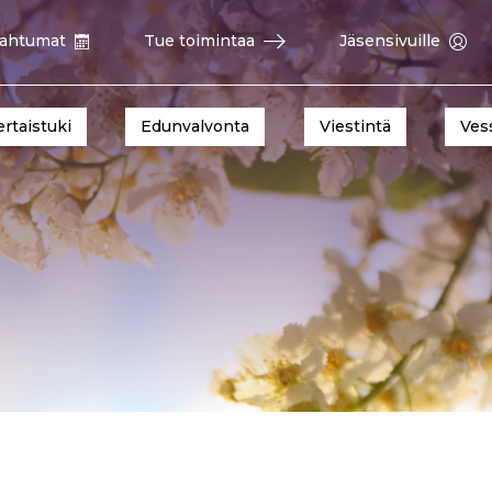
ahtumat
Tue toimintaa
Jäsensivuille
ertaistuki
Edunvalvonta
Viestintä
Ves