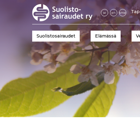
Tap
se
en
sme
Suolistosairaudet
Elämässä
V