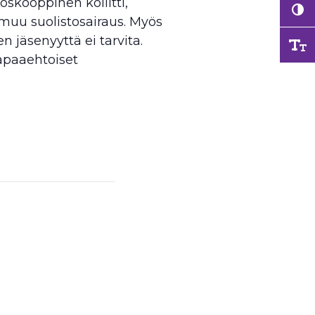
oskooppinen koliitti,
i muu suolistosairaus. Myös
en jäsenyyttä ei tarvita.
vapaaehtoiset