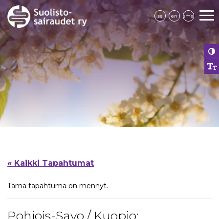
se
en
sme
« Kaikki Tapahtumat
Tämä tapahtuma on mennyt.
Pohjois-Savo / Kuopio: