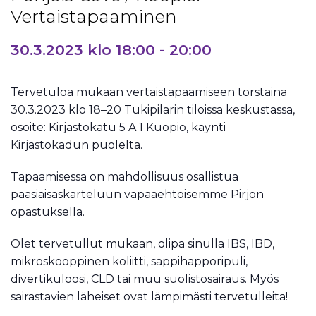
Vertaistapaaminen
30.3.2023 klo 18:00
-
20:00
Tervetuloa mukaan vertaistapaamiseen torstaina
30.3.2023 klo 18–20 Tukipilarin tiloissa keskustassa,
osoite: Kirjastokatu 5 A 1 Kuopio, käynti
Kirjastokadun puolelta.
Tapaamisessa on mahdollisuus osallistua
pääsiäisaskarteluun vapaaehtoisemme Pirjon
opastuksella.
Olet tervetullut mukaan, olipa sinulla IBS, IBD,
mikroskooppinen koliitti, sappihapporipuli,
divertikuloosi, CLD tai muu suolistosairaus. Myös
sairastavien läheiset ovat lämpimästi tervetulleita!