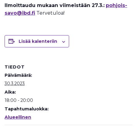
Ilmoittaudu mukaan viimeistään 27.3.:
pohjois-
savo@ibd.fi
Tervetuloa!
Lisää kalenteriin
TIEDOT
Päivämäärä:
30.3.2023
Aika:
18:00 - 20:00
Tapahtumaluokka:
Alueellinen