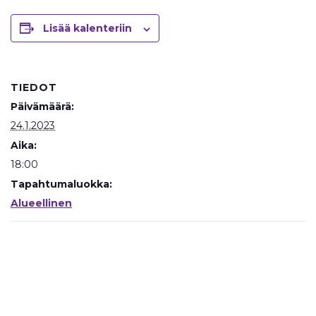
Lisää kalenteriin
TIEDOT
Päivämäärä:
24.1.2023
Aika:
18:00
Tapahtumaluokka:
Alueellinen