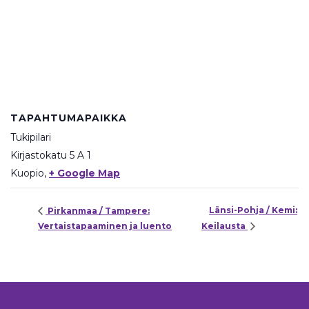
TAPAHTUMAPAIKKA
Tukipilari
Kirjastokatu 5 A 1
Kuopio
,
+ Google Map
Länsi-Pohja / Kemi:
Pirkanmaa / Tampere:
Vertaistapaaminen ja luento
Keilausta