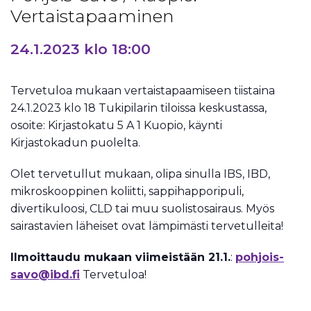
Vertaistapaaminen
24.1.2023 klo 18:00
Tervetuloa mukaan vertaistapaamiseen tiistaina
24.1.2023 klo 18 Tukipilarin tiloissa keskustassa,
osoite: Kirjastokatu 5 A 1 Kuopio, käynti
Kirjastokadun puolelta.
Olet tervetullut mukaan, olipa sinulla IBS, IBD,
mikroskooppinen koliitti, sappihapporipuli,
divertikuloosi, CLD tai muu suolistosairaus. Myös
sairastavien läheiset ovat lämpimästi tervetulleita!
Ilmoittaudu mukaan viimeistään 21.1.
:
pohjois-
savo@ibd.fi
Tervetuloa!