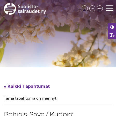
se
en
sme
« Kaikki Tapahtumat
Tämä tapahtuma on mennyt.
Pohjois-Savo / Kuopio: