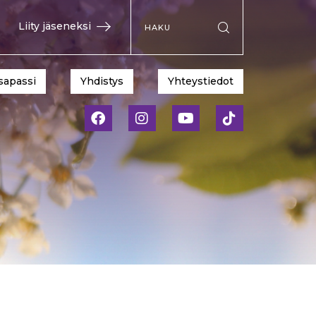
Hae sivustolta
Liity jäseneksi
Suorita haku
sapassi
Yhdistys
Yhteystiedot