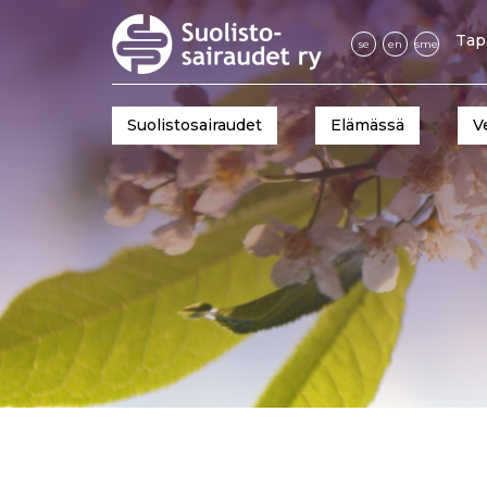
Tap
se
en
sme
Suolistosairaudet
Elämässä
V