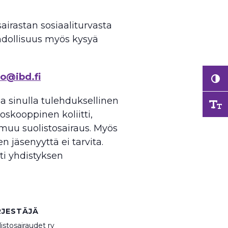
sairastan sosiaaliturvasta
dollisuus myös kysyä
vo@ibd.fi
a sinulla tulehduksellinen
oskooppinen koliitti,
i muu suolistosairaus. Myös
en jäsenyyttä ei tarvita.
ti yhdistyksen
RJESTÄJÄ
istosairaudet ry