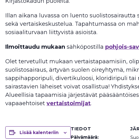
Kirjastokadun puolelta.
Illan aikana luvassa on luento suolistosairautta 
sekä vertaiskeskustelua. Tapahtumassa on mah
sosiaaliturvaan liittyvistä asioista.
Ilmoittaudu mukaan
sähköpostilla
pohjois-sa
Olet tervetullut mukaan vertaistapaamisiin, olip
suolistosairaus, ärtyvän suolen oireyhtymä, mikr
sappihapporipuli, divertikuloosi, kloridiripuli ta
sairastavien läheiset voivat osallistua! Yhdistyks
Alueellisia tapaamisia järjestävät pääsääntöises
vapaaehtoiset
vertaistoimijat
.
TIEDOT
JÄ
Lisää kalenteriin
Päivämäärä:
Suol