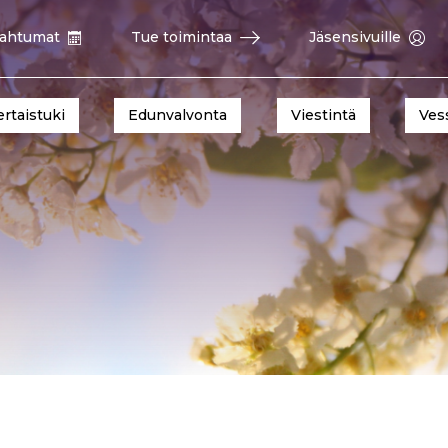
ahtumat
Tue toimintaa
Jäsensivuille
ertaistuki
Edunvalvonta
Viestintä
Ves