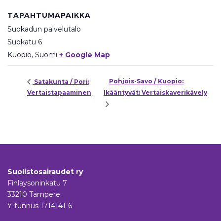
TAPAHTUMAPAIKKA
Suokadun palvelutalo
Suokatu 6
Kuopio
,
Suomi
+ Google Map
Pohjois-Savo / Kuopio:
Satakunta / Pori:
Vertaistapaaminen
Ikääntyvät: Vertaiskaverikävely
Suolistosairaudet ry
Finlaysoninkatu 7
33210 Tampere
Y-tunnus 1714141-6