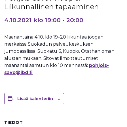
Liikunnallinen tapaaminen
4.10.2021 klo 19:00
-
20:00
Maanantaina 4.10. klo 19–20 liikuntaa joogan
merkeissä Suokadun palveukeskuksen
jumppasalissa, Suokatu 6, Kuopio. Otathan oman
alustan mukaan. Sitovat ilmoittautumiset
maanantai aamuun klo 10 mennessä:
pohjois-
savo@ibd.fi
Lisää kalenteriin
TIEDOT