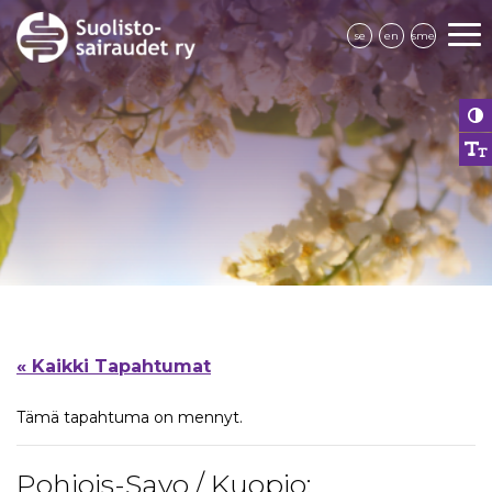
se
en
sme
« Kaikki Tapahtumat
Tämä tapahtuma on mennyt.
Pohjois-Savo / Kuopio: