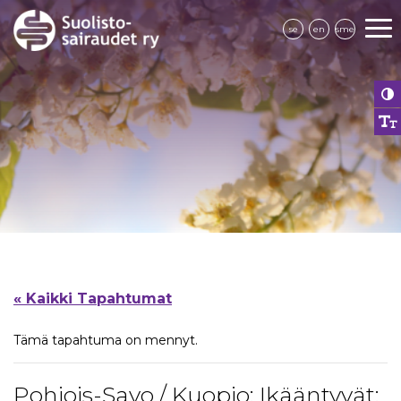
se
en
sme
« Kaikki Tapahtumat
Tämä tapahtuma on mennyt.
Pohjois-Savo / Kuopio: Ikääntyvät: