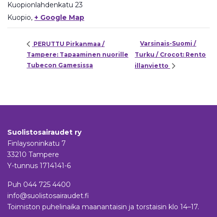
Kuopionlahdenkatu 23
Kuopio
,
+ Google Map
Varsinais-Suomi /
PERUTTU Pirkanmaa /
Tampere: Tapaaminen nuorille
Turku / Crocot: Rento
Tubecon Gamesissa
illanvietto
Suolistosairaudet ry
Finlaysoninkatu 7
33210 Tampere
Y-tunnus 1714141-6
Puh
044 725 4400
info@suolistosairaudet.fi
Toimiston puhelinaika maanantaisin ja torstaisin klo 14–17.