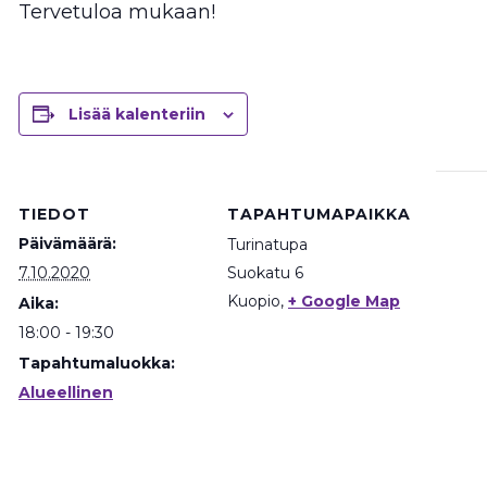
Tervetuloa mukaan!
Lisää kalenteriin
TIEDOT
TAPAHTUMAPAIKKA
Päivämäärä:
Turinatupa
7.10.2020
Suokatu 6
Kuopio
,
+ Google Map
Aika:
18:00 - 19:30
Tapahtumaluokka:
Alueellinen