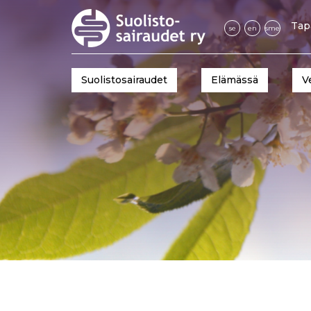
Tap
se
en
sme
Suolistosairaudet
Elämässä
V