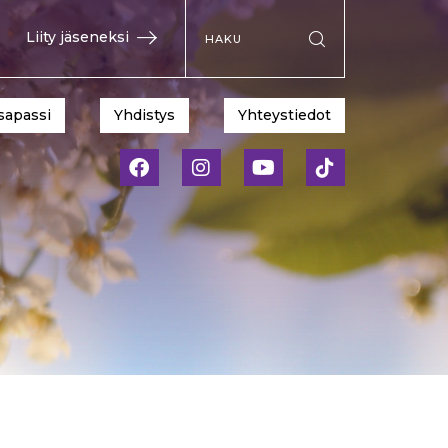
Hae sivustolta
Liity jäseneksi
Suorita haku
sapassi
Yhdistys
Yhteystiedot