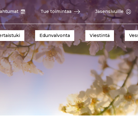
ahtumat
Tue toimintaa
Jäsensivuille
ertaistuki
Edunvalvonta
Viestintä
Ves