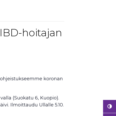
 IBD-hoitajan
usohjeistukseemme koronan
valla (Suokatu 6, Kuopio).
. Ilmoittaudu Ullalle 5.10.