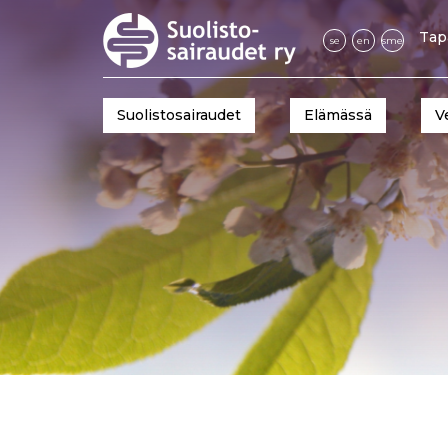
Tap
se
en
sme
Suolistosairaudet
Elämässä
V