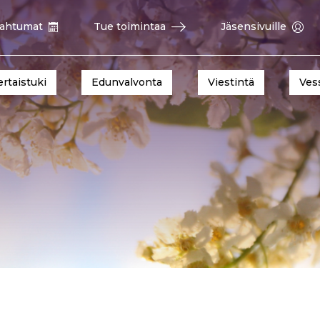
ahtumat
Tue toimintaa
Jäsensivuille
ertaistuki
Edunvalvonta
Viestintä
Ves