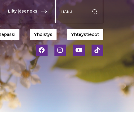
Hae sivustolta
Liity jäseneksi
Suorita haku
sapassi
Yhdistys
Yhteystiedot