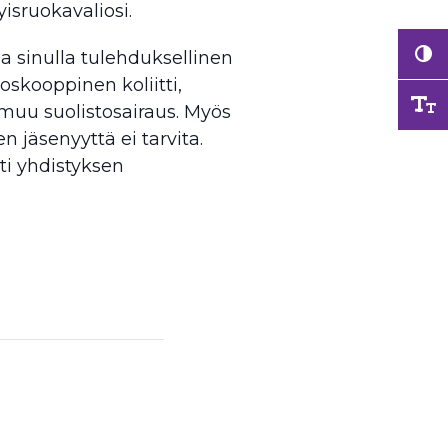
isruokavaliosi.
a sinulla tulehduksellinen
oskooppinen koliitti,
i muu suolistosairaus. Myös
en jäsenyyttä ei tarvita.
ti yhdistyksen