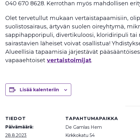
040 670 8628. Kerrothan myös mahdollisen erity
Olet tervetullut mukaan vertaistapaamisiin, olip
suolistosairaus, ärtyvän suolen oireyhtymä, mikr
sappihapporipuli, divertikuloosi, kloridiripuli ta
sairastavien läheiset voivat osallistua! Yhdistyks
Alueellisia tapaamisia järjestävät pääsääntöises
vapaaehtoiset
vertaistoimijat
.
Lisää kalenteriin
TIEDOT
TAPAHTUMAPAIKKA
Päivämäärä:
De Gamlas Hem
28.8.2023
Kirkkokatu 54