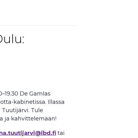
ulu:
30–19.30 De Gamlas
ta-kabinetissa. Illassa
Tuutijärvi. Tule
a ja kahvittelemaan!
na.tuutijarvi@ibd.fi
tai