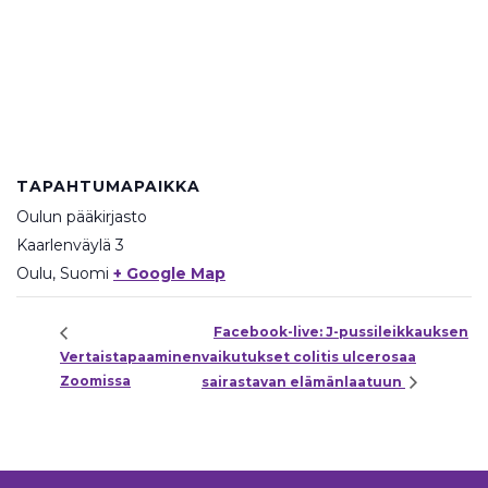
TAPAHTUMAPAIKKA
Oulun pääkirjasto
Kaarlenväylä 3
Oulu
,
Suomi
+ Google Map
Facebook-live: J-pussileikkauksen
Vertaistapaaminen
vaikutukset colitis ulcerosaa
Zoomissa
sairastavan elämänlaatuun