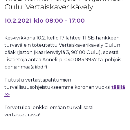
Oulu: Vertaiskaverikävely
10.2.2021 klo 08:00
-
17:00
Keskiviikkona 10.2. kello 17 lähtee TIISE-hankkeen
turvavälein toteutettu Vertaiskaverikävely Oulun
pääkirjaston (
Kaarlenväylä 3, 90100 Oulu)
, edestä.
Lisätietoja antaa Anneli: p.
040 083 9937
tai pohjois-
pohjanmaa(a)ibd.fi
Tutustu vertaistapahtumien
turvallisuusohjeistukseemme koronan vuoksi
täällä
>>
Tervetuloa lenkkeilemään turvallisesti
vertaisseurassa!