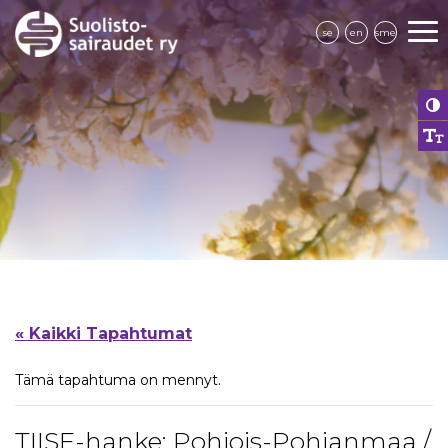
se
en
sme
« Kaikki Tapahtumat
Tämä tapahtuma on mennyt.
TIISE-hanke: Pohjois-Pohjanmaa /