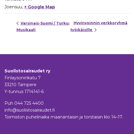
Joensuu
,
+ Google Map
Hyvinvoinnin verkkoryhmä
Varsinais-Suomi / Turku:
Musikaali
työikäisille
Suolistosairaudet ry
Finlaysoninkatu 7
33210 Tampere
Y-tunnus 1714141-6
Puh
044 725 4400
info@suolistosairaudet.fi
Toimiston puhelinaika maanantaisin ja torstaisin klo 14–17.