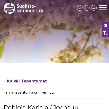
se
en
sme
« Kaikki Tapahtumat
Tämä tapahtuma on mennyt.
Pohjois-Karjala / Joensuu: