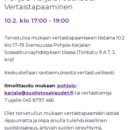
Vertaistapaaminen
10.2. klo 17:00
-
19:00
Tervetuloa mukaan vertaistapaamiseen tiistaina 10.2.
klo 17–19 Joensuussa Pohjois-Karjalan
Sosiaaliturvayhdistyksen tilassa (Torikatu 9 A 7, 3.
krs)!
Keskustellaan ravitsemuksesta vertaistuellisesti.
Ilmoittaudu mukaan
:
pohjois-
karjala@suolistosairaudet.fi
tai vertaistoimija
Tuijalle 045 8797 466.
Olet tervetullut mukaan vertaistapaamisiin iästäsi
riippumatta ja olipa sinulla tulehduksellinen
suolistosairaus, ärtyvän suolen oireyhtymä,