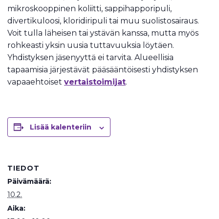
mikroskooppinen koliitti, sappihapporipuli,
divertikuloosi, kloridiripuli tai muu suolistosairaus.
Voit tulla läheisen tai ystävän kanssa, mutta myös
rohkeasti yksin uusia tuttavuuksia löytäen.
Yhdistyksen jäsenyyttä ei tarvita. Alueellisia
tapaamisia järjestävät pääsääntöisesti yhdistyksen
vapaaehtoiset
vertaistoimijat
.
Lisää kalenteriin
TIEDOT
Päivämäärä:
10.2.
Aika: