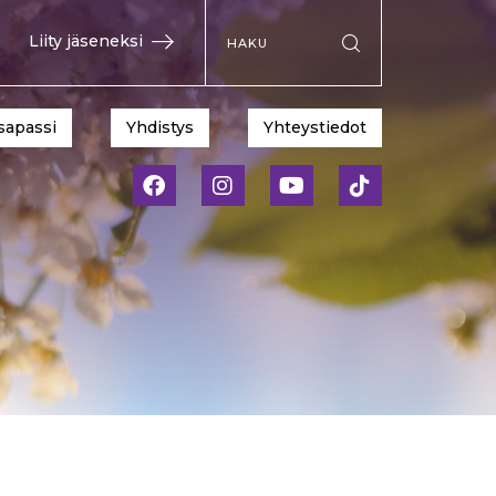
Hae sivustolta
Liity jäseneksi
Suorita haku
sapassi
Yhdistys
Yhteystiedot