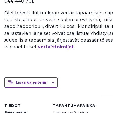
044-4401701.
Olet tervetullut mukaan vertaistapaamisiin, olip
suolistosairaus, ärtyvän suolen oireyhtymä, mikr
sappihapporipuli, divertikuloosi, kloridiripuli ta
sairastavien läheiset voivat osallistua! Yhdistyks
Alueellisia tapaamisia järjestävät pääsääntöises
vapaaehtoiset
vertaistoimijat
.
Lisää kalenteriin
TIEDOT
TAPAHTUMAPAIKKA
Päivämäärä:
Tampereen Seudun