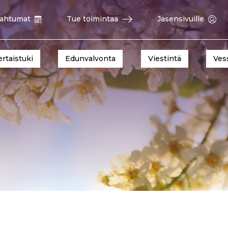
ahtumat
Tue toimintaa
Jäsensivuille
ertaistuki
Edunvalvonta
Viestintä
Ves