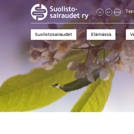
Tap
se
en
sme
Suolistosairaudet
Elämässä
V