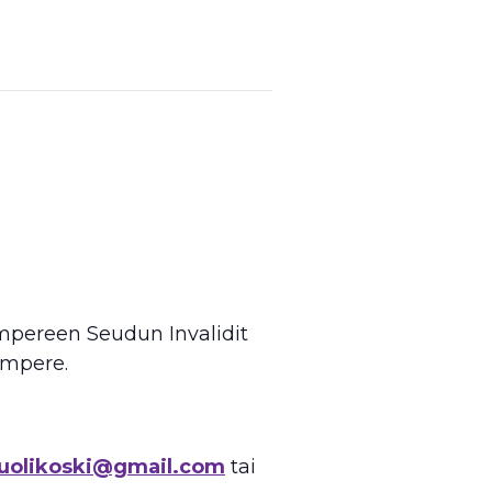
ampereen Seudun Invalidit
ampere.
uolikoski@gmail.com
tai