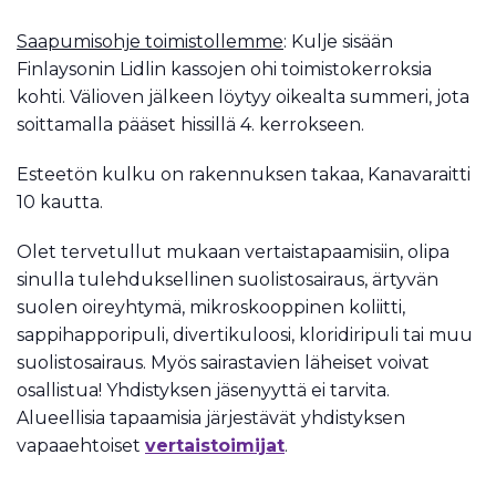
Saapumisohje toimistollemme
: Kulje sisään
Finlaysonin Lidlin kassojen ohi toimistokerroksia
kohti. Välioven jälkeen löytyy oikealta summeri, jota
soittamalla pääset hissillä 4. kerrokseen.
Esteetön kulku on rakennuksen takaa, Kanavaraitti
10 kautta.
Olet tervetullut mukaan vertaistapaamisiin, olipa
sinulla tulehduksellinen suolistosairaus, ärtyvän
suolen oireyhtymä, mikroskooppinen koliitti,
sappihapporipuli, divertikuloosi, kloridiripuli tai muu
suolistosairaus. Myös sairastavien läheiset voivat
osallistua! Yhdistyksen jäsenyyttä ei tarvita.
Alueellisia tapaamisia järjestävät yhdistyksen
vapaaehtoiset
vertaistoimijat
.