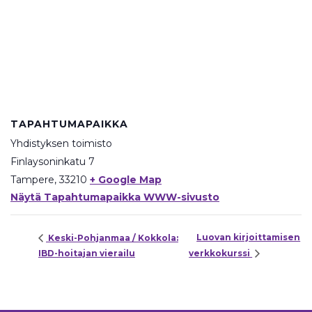
TAPAHTUMAPAIKKA
Yhdistyksen toimisto
Finlaysoninkatu 7
Tampere
,
33210
+ Google Map
Näytä Tapahtumapaikka WWW-sivusto
Luovan kirjoittamisen
Keski-Pohjanmaa / Kokkola:
IBD-hoitajan vierailu
verkkokurssi