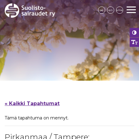
se
en
sme
« Kaikki Tapahtumat
Tämä tapahtuma on mennyt.
Pirkanmaa / Tampere: