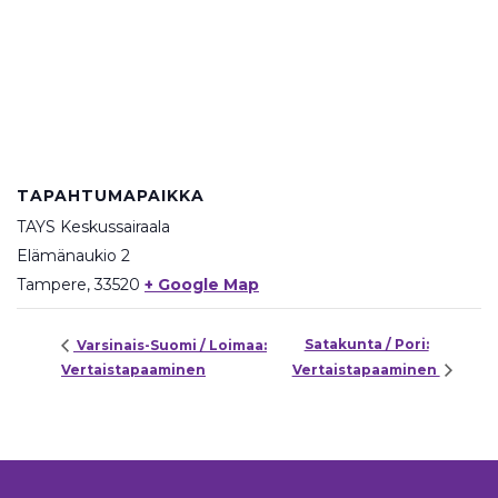
TAPAHTUMAPAIKKA
TAYS Keskussairaala
Elämänaukio 2
Tampere
,
33520
+ Google Map
Satakunta / Pori:
Varsinais-Suomi / Loimaa:
Vertaistapaaminen
Vertaistapaaminen