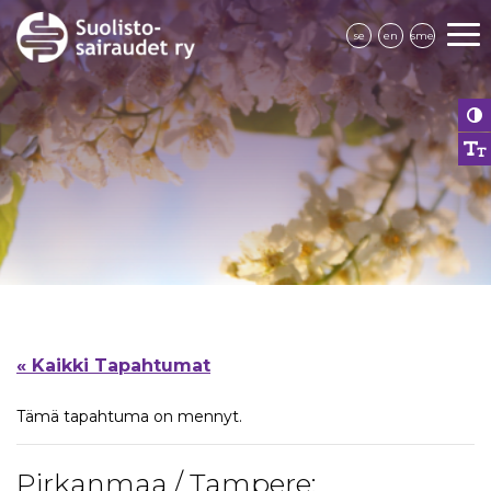
se
en
sme
« Kaikki Tapahtumat
Tämä tapahtuma on mennyt.
Pirkanmaa / Tampere: