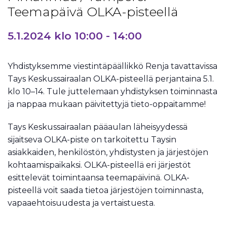
Teemapäivä OLKA-pisteellä
5.1.2024 klo 10:00
-
14:00
Yhdistyksemme viestintäpäällikkö Renja tavattavissa
Tays Keskussairaalan OLKA-pisteellä perjantaina 5.1.
klo 10–14. Tule juttelemaan yhdistyksen toiminnasta
ja nappaa mukaan päivitettyjä tieto-oppaitamme!
Tays Keskussairaalan pääaulan läheisyydessä
sijaitseva OLKA-piste on tarkoitettu Taysin
asiakkaiden, henkilöstön, yhdistysten ja järjestöjen
kohtaamispaikaksi. OLKA-pisteellä eri järjestöt
esittelevät toimintaansa teemapäivinä. OLKA-
pisteellä voit saada tietoa järjestöjen toiminnasta,
vapaaehtoisuudesta ja vertaistuesta.