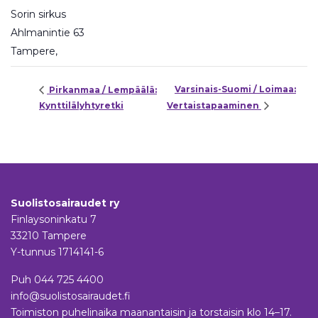
Sorin sirkus
Ahlmanintie 63
Tampere
,
Varsinais-Suomi / Loimaa:
Pirkanmaa / Lempäälä:
Kynttilälyhtyretki
Vertaistapaaminen
Suolistosairaudet ry
Finlaysoninkatu 7
33210 Tampere
Y-tunnus 1714141-6
Puh
044 725 4400
info@suolistosairaudet.fi
Toimiston puhelinaika maanantaisin ja torstaisin klo 14–17.