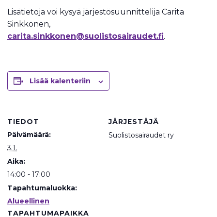
Lisätietoja voi kysyä järjestösuunnittelija Carita
Sinkkonen,
carita.sinkkonen@suolistosairaudet.fi
.
Lisää kalenteriin
TIEDOT
JÄRJESTÄJÄ
Päivämäärä:
Suolistosairaudet ry
3.1.
Aika:
14:00 - 17:00
Tapahtumaluokka:
Alueellinen
TAPAHTUMAPAIKKA