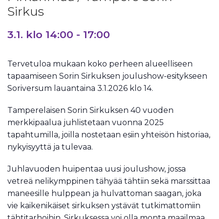
Sirkus
3.1. klo 14:00
-
17:00
Tervetuloa mukaan koko perheen alueelliseen
tapaamiseen Sorin Sirkuksen joulushow-esitykseen
Soriversum lauantaina 3.1.2026 klo 14.
Tamperelaisen Sorin Sirkuksen 40 vuoden
merkkipaalua juhlistetaan vuonna 2025
tapahtumilla, joilla nostetaan esiin yhteisön historiaa,
nykyisyyttä ja tulevaa.
Juhlavuoden huipentaa uusi joulushow, jossa
vetreä nelikymppinen tähyää tähtiin sekä marssittaa
maneesille hulppean ja hulvattoman saagan, joka
vie kaikenikäiset sirkuksen ystävät tutkimattomiin
tähtitarhoihin. Sirkuksessa voi olla monta maailmaa,