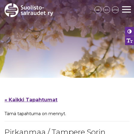
se
en
sme
« Kaikki Tapahtumat
Tämä tapahtuma on mennyt.
Pirkanmaa / Tampere Sorin