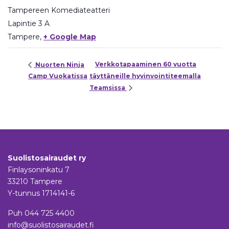
Tampereen Komediateatteri
Lapintie 3 A
Tampere
,
+ Google Map
Verkkotapaaminen 60 vuotta
Nuorten Ninja
Camp Vuokatissa
täyttäneille hyvinvointiteemalla
Teamsissa
Suolistosairaudet ry
Finlaysoninkatu 7
33210 Tampere
Y-tunnus 1714141-6
Puh
044 725 4400
info@suolistosairaudet.fi