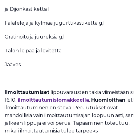
ja Dijonkastiketta l
Falafeleja ja kylmää jugurttikastiketta g,l
Gratinoituja juureksia g,l
Talon leipää ja levitettä
Jäävesi
Ilmoittautumiset
lippuvarausten takia viimeistään su
16.10.
ilmoittautumislomakkeella
.
Huomioithan
, että
ilmoittautuminen on sitova. Peruutukset ovat
mahdollisia vain ilmoittautumisajan loppuun asti, sen
jälkeen lippuja ei voi perua. Tapaaminen toteutuu,
mikäli ilmoittautumisia tulee tarpeeksi.