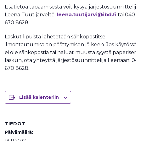
Lisätietoa tapaamisesta voit kysyä järjestösuunnittelija
Leena Tuutijärveltä:
leena.tuutijarvi@ibd.fi
tai 040
670 8628.
Laskut lipuista lähetetään sähköpostitse
ilmoittautumisajan päättymisen jälkeen. Jos käytössäsi
ei ole sähköpostia tai haluat muusta syystä paperisen
laskun, ota yhteyttä järjestösuunnittelija Leenaan: 04
670 8628.
Lisää kalenteriin
TIEDOT
Päivämäärä:
19.11.2022