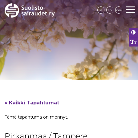
se
en
sme
« Kaikki Tapahtumat
Tämä tapahtuma on mennyt.
Pirkanmaa / Tampere: