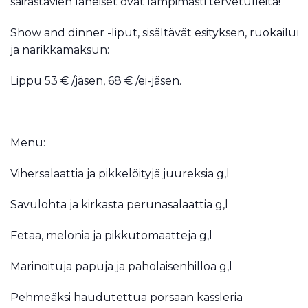
sairastavien läheiset ovat lämpimästi tervetulleita!
Show and dinner -liput, sisältävät esityksen, ruokailun
ja narikkamaksun:
Lippu 53 € /jäsen, 68 € /ei-jäsen.
Menu:
Vihersalaattia ja pikkelöityjä juureksia g,l
Savulohta ja kirkasta perunasalaattia g,l
Fetaa, melonia ja pikkutomaatteja g,l
Marinoituja papuja ja paholaisenhilloa g,l
Pehmeäksi haudutettua porsaan kassleria