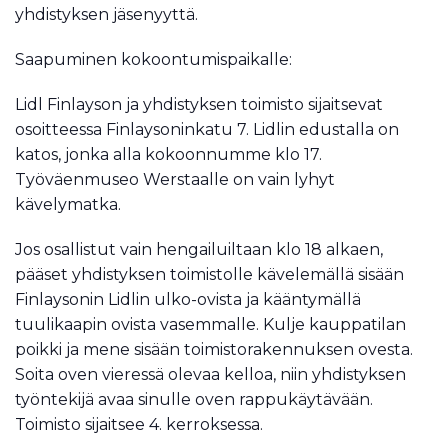
yhdistyksen jäsenyyttä.
Saapuminen kokoontumispaikalle:
Lidl Finlayson ja yhdistyksen toimisto sijaitsevat
osoitteessa Finlaysoninkatu 7. Lidlin edustalla on
katos, jonka alla kokoonnumme klo 17.
Työväenmuseo Werstaalle on vain lyhyt
kävelymatka.
Jos osallistut vain hengailuiltaan klo 18 alkaen,
pääset yhdistyksen toimistolle kävelemällä sisään
Finlaysonin Lidlin ulko-ovista ja kääntymällä
tuulikaapin ovista vasemmalle. Kulje kauppatilan
poikki ja mene sisään toimistorakennuksen ovesta.
Soita oven vieressä olevaa kelloa, niin yhdistyksen
työntekijä avaa sinulle oven rappukäytävään.
Toimisto sijaitsee 4. kerroksessa.