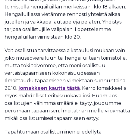
toimistolla hengailuillan merkeissä n. klo 18 alkaen.
Hengailuillassa vietämme rennosti yhteistä aikaa
jutellen ja vaikkapa lautapelejä pelaten. Yhdistys
tarjoaa osallistujille välipalan. Lopettelemme
hengailuillan viimeistään klo 20.
Voit osallistua tarvittaessa aikataulusi mukaan vain
joko museovierailuun tai hengailuiltaan toimistolla,
mutta toki toivomme, että moni osallistuu
vertaistapaamiseen kokonaisuudessaan!
Ilmoittaudu tapaamiseen viimeistään sunnuntaina
26.10.
lomakkeen kautta tästä
. Kerro lomakkeella
myös mahdolliset erityisruokavaliosi. Huom. Jos
osallistujien vähimmäismäärä ei täyty, joudumme
perumaan tapaamisen. lmoitathan meille viipymättä
mikäli osallistumisesi tapaamiseen estyy.
Tapahtumaan osallistuminen ei edellytä