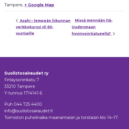
Tampere
,
+ Google Map
Missä mennään Itä-
Asahi – lempeän liikunnan
verkkokurssi yli 60-
Uudenmaan
vuotiaille
hyvinvointialueella?
Suolistosairaudet ry
Finlaysoninkatu 7
33210 Tampere
Y-tunnus 1714141-6
Puh
044 725 4400
info@suolistosairaudet.fi
Toimiston puhelinaika maanantaisin ja torstaisin klo 14–17.