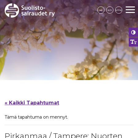
se
en
sme
« Kaikki Tapahtumat
Tämä tapahtuma on mennyt.
Pirkanmaa / Tampere: Nuorten