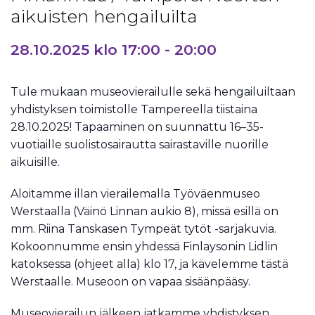
aikuisten hengailuilta
28.10.2025 klo 17:00
-
20:00
Tule mukaan museovierailulle sekä hengailuiltaan
yhdistyksen toimistolle Tampereella tiistaina
28.10.2025! Tapaaminen on suunnattu 16–35-
vuotiaille suolistosairautta sairastaville nuorille
aikuisille.
Aloitamme illan vierailemalla Työväenmuseo
Werstaalla (Väinö Linnan aukio 8), missä esillä on
mm. Riina Tanskasen Tympeät tytöt -sarjakuvia.
Kokoonnumme ensin yhdessä Finlaysonin Lidlin
katoksessa (ohjeet alla) klo 17, ja kävelemme tästä
Werstaalle. Museoon on vapaa sisäänpääsy.
Museovierailun jälkeen jatkamme yhdistyksen