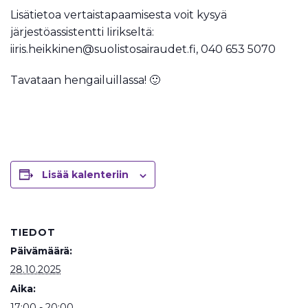
Lisätietoa vertaistapaamisesta voit kysyä
järjestöassistentti Iirikseltä:
iiris.heikkinen@suolistosairaudet.fi, 040 653 5070
Tavataan hengailuillassa! 🙂
Lisää kalenteriin
TIEDOT
Päivämäärä:
28.10.2025
Aika:
17:00 - 20:00